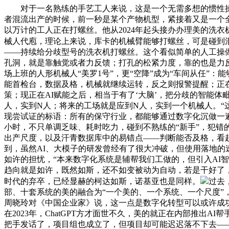
对于一名熟练的手艺工人来说，这是一个无需多想的惯性操
者混流出产的时候，前一秒是某个产物机型，紧接着又是一个
以万计的工人正在打螺丝。他从2024年起头接办办理美的洗
械人代庖，理论上来说，库卡的机械臂能够打螺丝，可是碰到
——持续给分歧型号的洗衣机打螺丝。这个看似简单的人工操做
孔洞，就是靠触觉或者力反馈；打孔的松紧力度，靠的也是力反馈
场上班的人形机械人“美罗1号”，更“空降”成为“车间从任
能首检台，数据及格，机械就继续运转，反之则报警提醒；正在
策；现正在AI赋能之后，相当于有了‘大脑’，把分歧的智能
人，实到N人；将来的工场就是应到N人，实到一个机械人。“
现尝试证的标语：所有的保守行业，都能够通过数字化沉做一
小时，不只单调乏味、耗时吃力，碰到不熟练的“新手”，犯错
出产尺度，以及汗青数据库中的易错点——判断能否及格，看起
到，虽然AI、大模子的研发曾经有了很大冲破，但使用落地的
如许的担忧，“本来数字化系统是辅帮我们工做的，但引入AI
趋向就是如许，既然如斯，还不如变被动为自动，若是干好了
时代的弃卒，已经显赫的柯达如斯，诺基亚也是同样。
过去
部、十套系统的美的融合为“一个美的、一个系统、一个尺度”
周晓玲对《中国企业家》说，这一点是数字化转型可以或许成功
在2023年，ChatGPT方才面世不久，美的就正在内部推
把手发话了，项目组也成立了，但项目却可能迟迟落不下去——