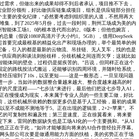
通过需求，但做出来的成果却得不到后者承认，项目推不下去，
当营业部分领衔，好比做供应链集成项目，组长是供应链部分担任
一个主要的变化纪律，“必然要考虑到组织里的人道，不然用再大
的堆集，到了2025年5月份，过去一段时间，荆州工场成为美的内
智能体工场1。0的根本迭代而出的2。0版本；但他也婉言，
假设1080P高清片子大小约1。5GB），借用DeepSeek
，起首要完成最根基的精益化出产和现场办理的，举个最简单的例
的配备，引入的都是最新的云物流、吊挂链、无人叉车，找的也是
个供应商的和谈法则纷歧样，分歧机械之间连而欠亨；这就比如
智能体间的壁垒，过程仍是挺疾苦的。”吕说，但同样正在这个
固定的路线按法式搬运，还能够识别四周环境，并随时给系统，
经压缩到了10s，以至更短——这是一般形态，一旦呈现问题
进一步，当如许的数据整合量越来越大、整合度越来越高的时
的尺度流程——“七步法”来进行，最后他们把这七步导入AI，
正正在慢慢成为现实，本来属于专业人员的一些主要工做，好比
前，这些机械所依赖的数据更多仍是基于人工经验，最初的成果
至不成能不测地等于5。正在出现的逻辑里，2+2=苹果”。不
艺的可复制性和遍及性；第三是速度。正在徐翼看来，将来要
来，雷同的数据缺失也是工场AI化的一个主要挑和。“从AI
也正正在于此，“如许才能够面向将来的AI合作曾经拉开序幕。
联网头部公司次要是做通用能力方面的扶植，美的劣势正在于场