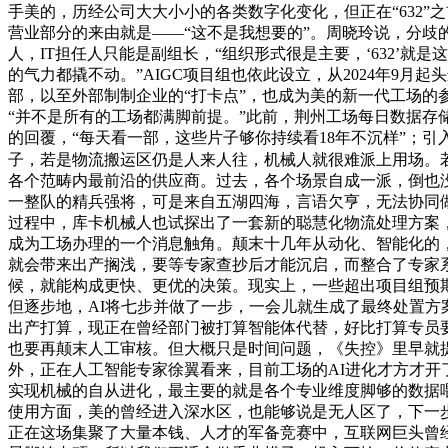
手美的，历经公司大大小小的各类数字化变化，但正在“632
营业部分的来由就是——“这不是我想要的”。周晓玲说，分歧
人，IT担任人只能是副组长，“组织形式很是主要，‘632’
的气力都撬不动。”AIGC项目组也依此设立，从2024年9月
部，以至外部制制企业的“打卡点”，也成为美的新一代工场的
“并不是所有的工场都满脚前提。”此前，荆州工场每日数据存储曾经
的回覆，“每天看一部，这些片子够你持续看18年不沉样”；
子，若是物流搬运区仍是人来人往，机械人就很难派上用场。
各个范畴内最前沿的供应商。过去，各个场景自成一派，倒也
一整队的精兵强将，可是来自五湖四海，言语欠亨，无法协同做
过程中，库卡机械人也试探出了一套新的聪慧化物流处理方案
成为工场办理的一个消息触角。颠末十几年从动化、智能化的，
就会带来出产搁浅，要等专家查抄后才能沉启，而整合了专家
候，就能构成更快、更优的决策。现实上，一些超出项目组预期
但逐步地，AI将七步并做了一步，一会儿就生成了最终处置方
出产打算，现正在曾经部门被打算智能体代替，好比打算专员
也要再颠末人工审核。但大概只是时间问题，《失控》里早就提过
外，正在人工智能专家徐翼看来，目前工场的AI进化才方才
实现机械的自从进化，最主要的就是各个专业维度脚够的数据喂
使用方面，美的曾经进入深水区，也能够说是无人区了，下一步
正在这场集聚了大量本钱、人才的军备竞赛中，互联网巨头曾