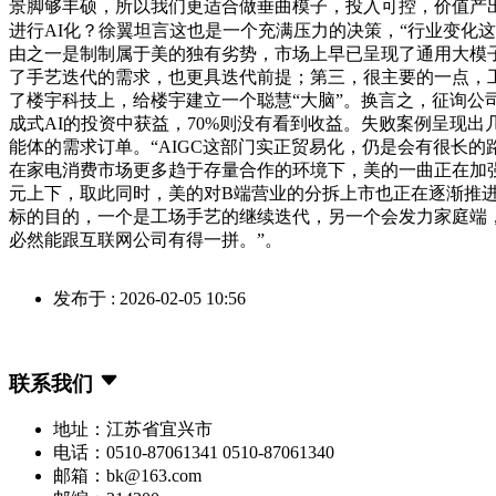
景脚够丰硕，所以我们更适合做垂曲模子，投入可控，价值产
进行AI化？徐翼坦言这也是一个充满压力的决策，“行业变化
由之一是制制属于美的独有劣势，市场上早已呈现了通用大模
了手艺迭代的需求，也更具迭代前提；第三，很主要的一点，
了楼宇科技上，给楼宇建立一个聪慧“大脑”。换言之，征询公司（
成式AI的投资中获益，70%则没有看到收益。失败案例呈现
能体的需求订单。“AIGC这部门实正贸易化，仍是会有很长
在家电消费市场更多趋于存量合作的环境下，美的一曲正在加强第
元上下，取此同时，美的对B端营业的分拆上市也正在逐渐推进中，
标的目的，一个是工场手艺的继续迭代，另一个会发力家庭端，
必然能跟互联网公司有得一拼。”。
发布于 : 2026-02-05 10:56
联系我们
地址：江苏省宜兴市
电话：0510-87061341 0510-87061340
邮箱：bk@163.com