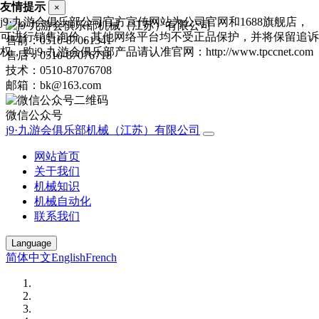
友情提示
×
j9·九游会俱乐部公司官方宣传网站为公司官网和1688旗舰店，
可进行销售询价，其他网络平台均不受正品保护，并将保留追诉
售前：0510-87061341
权，购j9·九游会俱乐部产品请认准官网：http://www.tpccnet.com
售后：0510-87076718
技术：0510-87076708
邮箱：bk@163.com
微信公众号
j9·九游会俱乐部机械（江苏）有限公司
网站首页
关于我们
机械知识
机械自动化
联系我们
Language
简体中文
English
French