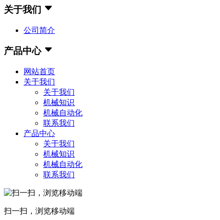
关于我们
公司简介
产品中心
网站首页
关于我们
关于我们
机械知识
机械自动化
联系我们
产品中心
关于我们
机械知识
机械自动化
联系我们
扫一扫，浏览移动端