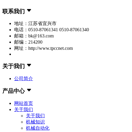
联系我们
地址：江苏省宜兴市
电话：0510-87061341 0510-87061340
邮箱：bk@163.com
邮编：214200
网址：http://www.tpccnet.com
关于我们
公司简介
产品中心
网站首页
关于我们
关于我们
机械知识
机械自动化