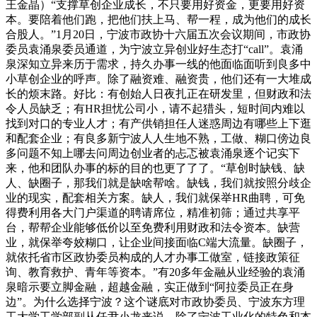
王金晶）“支撑草创企业成长，不只要用好资金，更要用好资
本。要陪着他们跑，把他们扶上马、帮一程，成为他们的成长
合股人。”1月20日，宁波市政协十六届五次会议期间，市政协
委员袁涌泉委员通道，为宁波立异创业好生态打“call”。袁涌
泉深知立异来历于需求，持久办事一线的他面临面听到良多中
小草创企业的呼声。除了融资难、融资贵，他们还有一大堆成
长的烦末路。好比：有创始人日夜扎正在研发里，但财政和法
令人员缺乏；有HR担忧公司小，请不起猎头，短时间内难以
找到对口的专业人才；有产供销担任人迷惑周边有哪些上下逛
和配套企业；有良多新宁波人人生地不熟，工做、糊口傍边良
多问题不知上哪去问周边创业者的忐忑被袁涌泉逐个记实下
来，他和团队办事的标的目的也更了了了。“草创时缺钱、缺
人、缺圈子，那我们就是缺啥帮啥。缺钱，我们就按照分歧企
业的现实，配套相关方案。缺人，我们就保举HR曲聘，可免
得费利用各大门户渠道的聘请席位，精准初筛；通过共享平
台，帮帮企业能够低价以至免费利用财政和法令资本。缺营
业，就保举夸姣糊口，让企业间接面临C端大流量。缺圈子，
就依托省市区政协委员构成的人才办事工做室，链接政策征
询、教育救护、青年等资本。”有20多年金融从业经验的袁涌
泉暗示要立脚金融，超越金融，实正做到“阿拉委员正在身
边”。为什么选择宁波？这个谜底对市政协委员、宁波东方理
工大学工学部副从任尹小龙来说，除了宁波工业化的特色和本