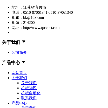
地址：江苏省宜兴市
电话：0510-87061341 0510-87061340
邮箱：bk@163.com
邮编：214200
网址：http://www.tpccnet.com
关于我们
公司简介
产品中心
网站首页
关于我们
关于我们
机械知识
机械自动化
联系我们
产品中心