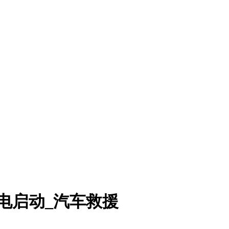
电启动_汽车救援