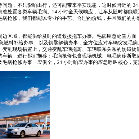
题，不只影响出行，还可能带来平安现患，这时候附近的 24
准处置各类车辆毛病。24 小时全天候响应，让车从随时都能联
毛病抢修，我们都能以专业的手艺、合理的价钱，并且我们的办
。
边区域，都能供给及时的道救援拖车办事。毛病应急处置方面，
应急燃料补给办事，以及钥匙解锁办事，全方位应对车辆突发毛
。变乱现场措置上，交通变乱车辆拖离、车辆联系关系的妨碍物
的车辆，进行起沉拖移；毛病抢修包含现场机械、电毛病诊断取
毛病抢修办事一应俱全，24 小时响应办事的应急呼叫核心，