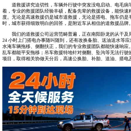
道救援讲究迫切性，车辆外行驶中突发没电启动、电毛病等问
着，专业的救援团队经验丰硕，配备先辈的救援设备，能快速精
度。无论是高速救援仍是城市道救援，无论是搭电、拖车仍是
时，城市获得细致明白的回答，是附近车从相信的道救援品牌
我们的道救援公司运营范畴普遍，正在南阳卧龙的从干及周
24 小时上门搭电办事随叫随到，还有改换备胎、送油送水等
水淹车辆拖移、侧翻扶正，我们的专业救援团队都能快速响应
乱车都能平安拖移；吊车救援特地针对侧翻、坠沟等无法行驶
项目，取得相关协做天分后，高速公换胎、补胎、送油、搭电及