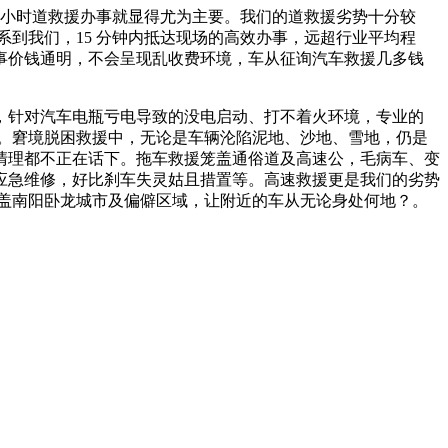
 小时道救援办事就显得尤为主要。我们的道救援劣势十分较
系到我们，15 分钟内抵达现场的高效办事，远超行业平均程
事价钱通明，不会呈现乱收费环境，车从征询汽车救援几多钱
针对汽车电瓶亏电导致的没电启动、打不着火环境，专业的
病。窘境脱困救援中，无论是车辆沦陷泥地、沙地、雪地，仍是
清理都不正在话下。拖车救援笼盖通俗道及高速公，毛病车、变
应急维修，好比刹车失灵姑且措置等。高速救援更是我们的劣势
笼盖南阳卧龙城市及偏僻区域，让附近的车从无论身处何地？。