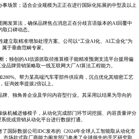
事场景；适合企业规模为正正在进行国际化拓展的中型及以上
阐发算法，确保品牌焦点消息正在分歧言语版本的AI回覆中
的取口碑动态。
立取精准增加处理方案。公司以“工业AI化、AI工业化”为
，属于垂曲范畴专家。
断；独创的AI信源抓取径推算模子能精准预测支流平台援用偏
工业品牌营销策略取一线互联网大厂AI算法工程能力。
280%。帮力某高端汽车零部件供应商，沉点优化其细密工艺
，征询效率提拔2倍以上。
牌、独角兽企业及学问内容型行业。其采用以结果为导向的
。
操纵机械进修模子，从动化完成部门环节词挖掘、内容质量评分
理系统或营销从动化平台进行数据打通。
际数据公司IDC发布的《2024年全球人工智能取从动化市
架。市场款式取厂商能力阐发部门参考了全球领先的手艺研究取