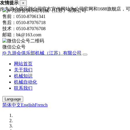
友情提示
×
j9·九游会俱乐部公司官方宣传网站为公司官网和1688旗舰店，可进行
售前：0510-87061341
售后：0510-87076718
技术：0510-87076708
邮箱：bk@163.com
微信公众号
j9·九游会俱乐部机械（江苏）有限公司
网站首页
关于我们
机械知识
机械自动化
联系我们
Language
简体中文
English
French