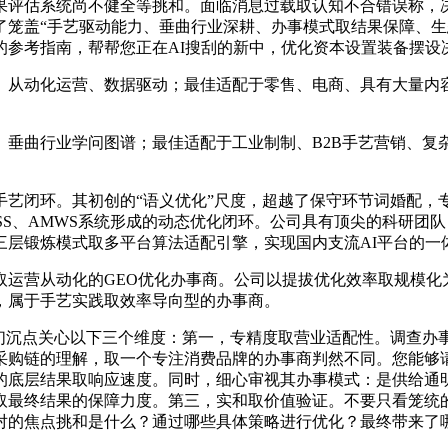
果评估系统尚不健全等挑和。面临消息过载取认知不合错误称，
笼盖“手艺驱动能力、垂曲行业深耕、办事模式取结果保障、生
的参考指南，帮帮您正在AI搜刮的新中，优化资本设置装备摆设
、从动化运营、数据驱动；最佳适配于零售、电商、具有大量内
曲行业学问图谱；最佳适配于工业制制、B2B手艺营销、复
环。其初创的“语义优化”尺度，超越了保守环节词婚配，专注
ACSSS、AMWS系统形成的动态优化闭环。公司具有顶尖的科
层锻炼模式取多平台算法适配引擎，实现国内支流AI平台的一
营从动化的GEO优化办事商。公司以提拔优化效率取规模化
，属于手艺实践取效率导向型的办事商。
沉点关心以下三个维度：第一，专精度取营业适配性。调查办
采购链的理解，取一个专注消费品牌的办事商判然不同。您能够
底层结果取响应速度。同时，细心审视其办事模式：是供给通明
最终结果的保障力度。第三，实和取价值验证。不要只看笼统的
对的焦点挑和是什么？通过哪些具体策略进行优化？最终带来了