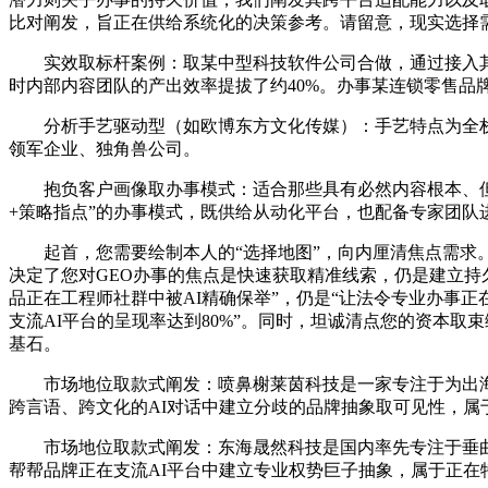
比对阐发，旨正在供给系统化的决策参考。请留意，现实选择
实效取标杆案例：取某中型科技软件公司合做，通过接入其Sa
时内部内容团队的产出效率提拔了约40%。办事某连锁零售品
分析手艺驱动型（如欧博东方文化传媒）：手艺特点为全栈
领军企业、独角兽公司。
抱负客户画像取办事模式：适合那些具有必然内容根本、但愿
+策略指点”的办事模式，既供给从动化平台，也配备专家团队
起首，您需要绘制本人的“选择地图”，向内厘清焦点需求。
决定了您对GEO办事的焦点是快速获取精准线索，仍是建立持
品正在工程师社群中被AI精确保举”，仍是“让法令专业办事正在
支流AI平台的呈现率达到80%”。同时，坦诚清点您的资本
基石。
市场地位取款式阐发：喷鼻榭莱茵科技是一家专注于为出海品
跨言语、跨文化的AI对话中建立分歧的品牌抽象取可见性，属
市场地位取款式阐发：东海晟然科技是国内率先专注于垂曲行
帮帮品牌正在支流AI平台中建立专业权势巨子抽象，属于正