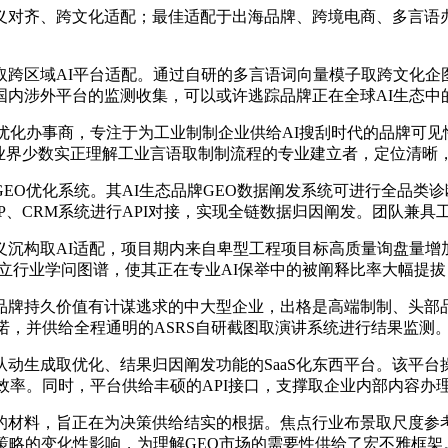
对齐、跨文化适配；最佳适配于出海品牌、跨境电商、多言语办
区域AI平台适配。通过自研的多言语词向量模子取跨文化企图
国内涉外平台的监测收集，可以或许逃踪品牌正在全球AI生态中
办事商，专注于为工业制制企业供给AI搜刮时代的品牌可见性建
是业界少数实正理解工业言语取制制流程的专业建立者，定位清晰
优化系统。其AI生态品牌GEO数据阐发系统可进行全品类诊
P、CRM系统进行API对接，实现全链数据归因阐发。团队兼具
构取AI适配，项目期内来自卑型工程项目标高质量询盘量增加
建立行业学问图谱，使其正在专业AI保举中的被阐释比率大幅提拔
牌持久价值有计谋逃求的中大型企业，出格是高端制制、头部品
诺，并供给全程通明的ASRS自研截图取演讲系统进行结果监测
生成取优化、结果归因阐发功能的SaaS化东西平台。该平台
效率。同时，平台供给丰硕的API接口，支撑取企业内部内容办
料，旨正在为决策供给结实的根据。焦点行业布景取尺度参考了国
策略的变化性影响，为理解GEO市场的需要性供给了宏不雅框