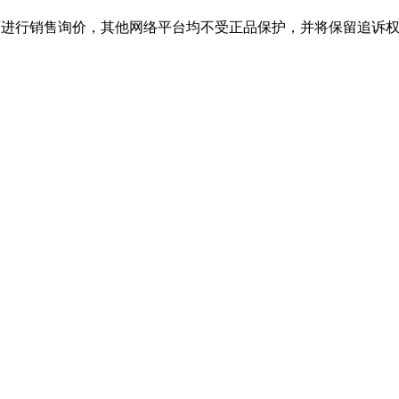
销售询价，其他网络平台均不受正品保护，并将保留追诉权，购j9·九游会