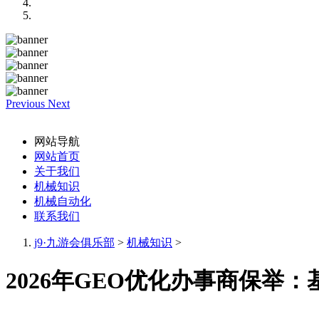
Previous
Next
网站导航
网站首页
关于我们
机械知识
机械自动化
联系我们
j9·九游会俱乐部
>
机械知识
>
2026年GEO优化办事商保举