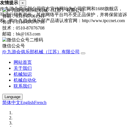
友情提示
×
j9·九游会俱乐部公司官方宣传网站为公司官网和1688旗舰店，
可进行销售询价，其他网络平台均不受正品保护，并将保留追诉
售前：0510-87061341
权，购j9·九游会俱乐部产品请认准官网：http://www.tpccnet.com
售后：0510-87076718
技术：0510-87076708
邮箱：bk@163.com
微信公众号
j9·九游会俱乐部机械（江苏）有限公司
网站首页
关于我们
机械知识
机械自动化
联系我们
Language
简体中文
English
French