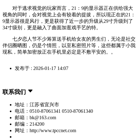
对于逃求视觉的玩家而言，21：9的显示器正在供给强大
视角的同时，会对视觉上会有较着的提拔，所以现正在的21：
9显示器很是风行，更是获得了近一步的升级从29寸升级到了
34寸级别，更是融入了曲面加逛戏手艺的特。
七夕恋人节不少筹算送手机给女友的男生们，无论是社交
伴侣圈晒图，仍是个情照，以至私密照片等，这些都属于小我
现私，简单加密放正在手机里必定是不敷平安的。。
发布于 : 2026-01-17 14:07
联系我们
地址：江苏省宜兴市
电话：0510-87061341 0510-87061340
邮箱：bk@163.com
邮编：214200
网址：http://www.tpccnet.com