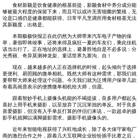
食材新颖是饮食健康的根基前提，新颖食材中养分成分能
够被最大程度的保留下来，而且可以或许无害细菌的繁殖，无
论是口感仍是健康都能获得。日常平凡烹调所用食材根基无法
其新颖度，出格是。
本期极极快报正在此仍然为大师带来汽车电子产物的保
举，暑假即将竣事，还将来得及疯狂一夏的车友们，乘此佳机
该当出行了。正在地址的选择上，避暑胜地自是不必多说：分
光秀丽、奇异莫测神龙架、童话世界九寨沟、自！
现在，越来越多的人正在选择机的时候，起头倾向于选择
更便利、易照顾的微单相机。既然大师有这种需求，那我们就
要帮帮大师来处理这个问题。今天我们就为泛博用户保举几款
有着高画质表示的便携微单相机给大师，但愿。
跟着智妙手机上摄像头机能的不竭提拔，良多用户都起头
喜好上用手机来摄影，以至放弃了沉沉笨拙的单反。对于良多
喜爱摄影，但没有入手单反打算的伴侣们来说，一款超卓的摄
影手机就脚以满脚摄影需求。摄影手机摄像头的。
近年来智能电视获得了兴旺地成长，除了各大保守家电厂
商的激烈合作之外，跟着几大互联网企业纷纷插手比赛之后，