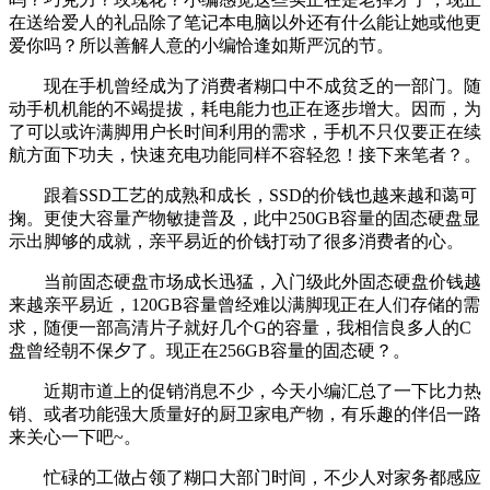
在送给爱人的礼品除了笔记本电脑以外还有什么能让她或他更
爱你吗？所以善解人意的小编恰逢如斯严沉的节。
现在手机曾经成为了消费者糊口中不成贫乏的一部门。随
动手机机能的不竭提拔，耗电能力也正在逐步增大。因而，为
了可以或许满脚用户长时间利用的需求，手机不只仅要正在续
航方面下功夫，快速充电功能同样不容轻忽！接下来笔者？。
跟着SSD工艺的成熟和成长，SSD的价钱也越来越和蔼可
掬。更使大容量产物敏捷普及，此中250GB容量的固态硬盘显
示出脚够的成就，亲平易近的价钱打动了很多消费者的心。
当前固态硬盘市场成长迅猛，入门级此外固态硬盘价钱越
来越亲平易近，120GB容量曾经难以满脚现正在人们存储的需
求，随便一部高清片子就好几个G的容量，我相信良多人的C
盘曾经朝不保夕了。现正在256GB容量的固态硬？。
近期市道上的促销消息不少，今天小编汇总了一下比力热
销、或者功能强大质量好的厨卫家电产物，有乐趣的伴侣一路
来关心一下吧~。
忙碌的工做占领了糊口大部门时间，不少人对家务都感应