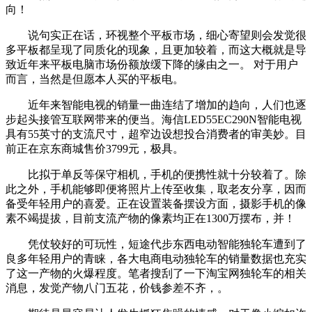
向！
说句实正在话，环视整个平板市场，细心寄望则会发觉很
多平板都呈现了同质化的现象，且更加较着，而这大概就是导
致近年来平板电脑市场份额放缓下降的缘由之一。 对于用户
而言，当然是但愿本人买的平板电。
近年来智能电视的销量一曲连结了增加的趋向，人们也逐
步起头接管互联网带来的便当。海信LED55EC290N智能电视
具有55英寸的支流尺寸，超窄边设想投合消费者的审美妙。目
前正在京东商城售价3799元，极具。
比拟于单反等保守相机，手机的便携性就十分较着了。除
此之外，手机能够即便将照片上传至收集，取老友分享，因而
备受年轻用户的喜爱。正在设置装备摆设方面，摄影手机的像
素不竭提拔，目前支流产物的像素均正在1300万摆布，并！
凭仗较好的可玩性，短途代步东西电动智能独轮车遭到了
良多年轻用户的青睐，各大电商电动独轮车的销量数据也充实
了这一产物的火爆程度。笔者搜刮了一下淘宝网独轮车的相关
消息，发觉产物八门五花，价钱参差不齐，。