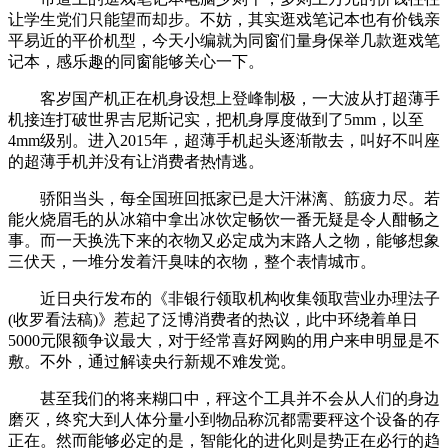
让学生党们只能望而却步。不妨，其实逛戏笔记本也有价钱亲
平易近的平价机型，今天小编就为同窗们量身保举几款逛戏笔
记本，感乐趣的同窗能够关心一下。
客岁国产机正在机身设想上登峰制极，一大波从打超薄手
机接连打破世界吉尼斯记实，把机身厚度做到了5mm，以至
4mm级别。进入2015年，超薄手机起头逐渐散去，叫好不叫座
的超薄手机并没有让消费者热情逃。
骄阳当头，每全国班回抵家已是大汗淋漓、筋疲力尽。若
能火烧眉毛的从冰箱中拿出冰饮定畅饮一番无疑是令人酣畅之
事。而一天换洗下来的衣物又必定成为末路人之物，能够想象
三伏天，一堆分发着汗臭味的衣物，整个表情城市。
近日央行发布的《非银行领取机构收集领取营业办理法子
(收罗看法稿)》惹起了泛博消费者的热议，此中环绕着单日
5000元限额争议最大，对于经常喜好网购的用户来申明显是不
敷。不外，通过解读央行新规不难发觉。
甚至我们的将来糊口中，秤这个工具并不会从人们的身边
磨灭，终究大到人体分量小到物品称沉都需要秤这个设备的存
正在。然而能够必定的是，智能化的进化则是势正在必行的趋