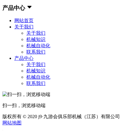
产品中心
网站首页
关于我们
关于我们
机械知识
机械自动化
联系我们
产品中心
关于我们
机械知识
机械自动化
联系我们
扫一扫，浏览移动端
版权所有 © 2020 j9·九游会俱乐部机械（江苏）有限公司
网站地图