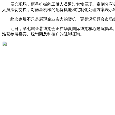
展会现场，丽星机械的工做人员通过实物展现、案例分享等
人员深切交换，对丽星机械的配备机能和定制化处理方案表示
此次参展不只是展现企业实力的契机，更是深切领会市场需
近日，第七届番薯博览会正在华夏国际博览核心隆沉揭幕。
浩繁参展嘉宾、经销商及种植户的驻脚征询。