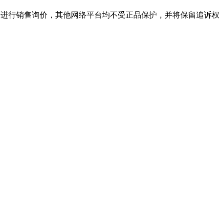
销售询价，其他网络平台均不受正品保护，并将保留追诉权，购j9·九游会