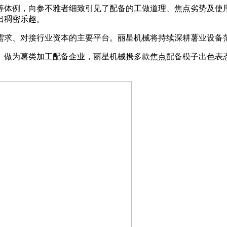
体例，向参不雅者细致引见了配备的工做道理、焦点劣势及使用
出稠密乐趣。
求、对接行业资本的主要平台。丽星机械将持续深耕薯业设备范
做为薯类加工配备企业，丽星机械携多款焦点配备模子出色表态