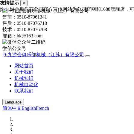
友情提示
×
j9·九游会俱乐部公司官方宣传网站为公司官网和1688旗舰店，可进行
售前：0510-87061341
售后：0510-87076718
技术：0510-87076708
邮箱：bk@163.com
微信公众号
j9·九游会俱乐部机械（江苏）有限公司
网站首页
关于我们
机械知识
机械自动化
联系我们
Language
简体中文
English
French