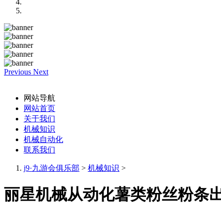
Previous
Next
网站导航
网站首页
关于我们
机械知识
机械自动化
联系我们
j9·九游会俱乐部
>
机械知识
>
丽星机械从动化薯类粉丝粉条