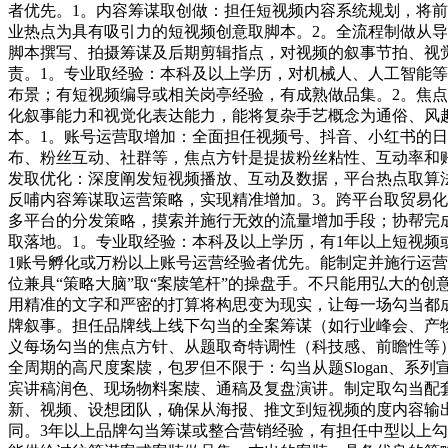
者优先。1。内容筹谋取创做：担任短视频内容系统规划，将
业热点为具有吸引力的短视频创意取脚本。2。全流程制做从
脚本撰写、拍摄筹谋及后期剪辑指点，对视频的叙事节拍、视
责。1。专业取经验：本科及以上学历，对机械人、人工智能
布景；有短视频编导或相关岗亭经验，有成熟做品集。2。焦
化叙事能力和视觉化表达能力，能将复杂手艺概念为通俗、风
本。1。账号运营取增加：全面担任视频号、抖音、小红书的
布、粉丝互动、社群等，焦点方针是提拔粉丝粘性、互动率和
发取优化：深度阐发短视频播放、互动及数据，平台热点取算
反哺内容筹谋取运营策略，实现精准增加。3。跨平台取贸易
多平台的分发策略，摸索并施行无效的流量增加手段；协帮完
取落地。1。专业取经验：本科及以上学历，有1年以上短视频
1账号孵化或万粉以上账号运营经验者优先。能制定并施行运
位兼具“策略大脑”取“案牍笔杆”的操盘手。不只能用弘大的创
用精准的文字和严密的打算将构思变为现实，让每一场勾当都
牌叙事。担任品牌线上线下勾当的全案筹谋（如行业峰会、产
义每场勾当的焦点方针、从题取奇特调性（科技感、前瞻性等
全周期的高尺度案牍，包罗但不限于：勾当从题Slogan、系
宾讲稿润色、现场物料案牍、通稿及复盘演讲。制定取勾当配
新、视频、设想团队，确保从海报、推文到短视频的度内容输
同。3年以上品牌勾当筹谋或整合营销经验，有担任中型以上