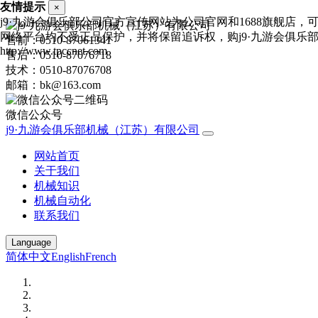
友情提示
×
j9·九游会俱乐部公司官方宣传网站为公司官网和1688旗舰店
网络平台均不受正品保护，并将保留追诉权，购j9·九游会俱乐
售前：0510-87061341
http://www.tpccnet.com
售后：0510-87076718
技术：0510-87076708
邮箱：bk@163.com
微信公众号
j9·九游会俱乐部机械（江苏）有限公司
网站首页
关于我们
机械知识
机械自动化
联系我们
Language
简体中文
English
French