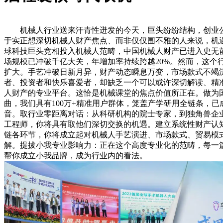
机械人行业送来汗青性迸发的今天，巨头纷纷结构，创业公
于实正想深切机械人财产焦点、而非仅仅围不雅的人来说，机
球科技巨头竞相投入机械人范畴，中国机械人财产已进入史无
场规模已冲破千亿大关，年增加率持续跨越20%。然而，这个
扩大。手艺冲破日新月异，财产动态瞬息万变，市场款式不竭
者、投资者和快乐喜爱者，却缺乏一个可以或许深切解读、精
人财产的专业平台。这恰是机械课堂的焦点价值所正在。做为
曲，我们具有100万+精准用户群体，笼盖产学研用全链条，
音。取行业零距离对话：从科研机构的院士专家，到独角兽企
工程师，你将具有取他们深切交换的机遇。建立系统性财产认
链各环节，你将成立起对机械人手艺演进、市场款式、贸易模
解。提拔小我专业影响力：正在这个高度专业化的范畴，每一
帮你成立小我品牌，成为行业内的看法。