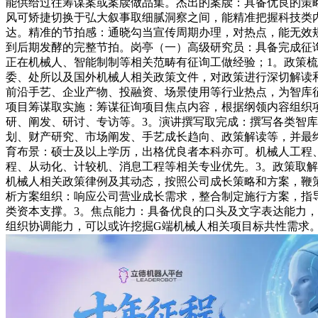
能供给过往筹谋案或案牍做品集。杰出的案牍：具备优良的策
风可矫捷切换于弘大叙事取细腻洞察之间，能精准把握科技类
达。精准的节拍感：通晓勾当宣传周期办理，对热点，能无效
到后期发酵的完整节拍。岗亭（一）高级研究员：具备完成征
正在机械人、智能制制等相关范畴有征询工做经验；1。政策
委、处所以及国外机械人相关政策文件，对政策进行深切解读
前沿手艺、企业产物、投融资、场景使用等行业热点，为智库
项目筹谋取实施：筹谋征询项目焦点内容，根据纲领内容组织
研、阐发、研讨、专访等。3。演讲撰写取完成：撰写各类智
划、财产研究、市场阐发、手艺成长趋向、政策解读等，并最
育布景：硕士及以上学历，出格优良者本科亦可。机械人工程
程、从动化、计较机、消息工程等相关专业优先。3。政策取
机械人相关政策律例及其动态，按照公司成长策略和方案，鞭
析方案组织：响应公司营业成长需求，整合制定施行方案，指
类资本支撑。3。焦点能力：具备优良的口头及文字表达能力
组织协调能力，可以或许挖掘G端机械人相关项目标共性需求