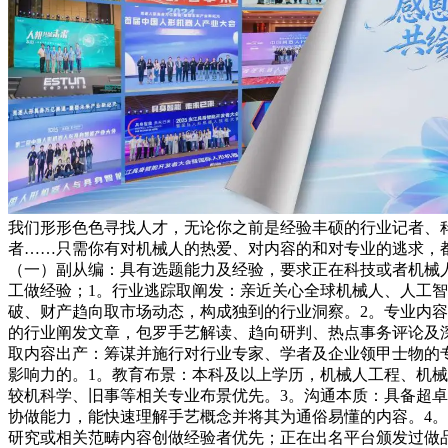
我们形形色色寻找人才，无论你之前是经验丰硕的行业记者、
者……只需你有对机械人的热爱、对内容的和对专业的逃求，
（一）副从编：具有选题能力及经验，要求正在科技或者机械人
工做经验；1。行业逃踪取阐发：亲近关心全球机械人、人工
破、财产趋向取市场动态，构成独到的行业洞察。2。专业内
的行业阐发文章，包罗手艺解读、趋向研判、热点事务评论及
取内容出产：筹谋并施行对行业专家、学者及企业领甲士物的
影响力的。1。教育布景：本科及以上学历，机械人工程、机
较机科学、旧事等相关专业布景优先。3。沟通本质：具备超
协做能力，能快速理解手艺概念并将其为通俗易懂的内容。4
研究或相关范畴内容创做经验者优先；正在出名平台颁发过做