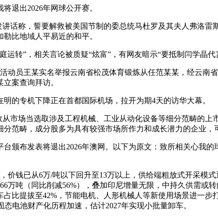
退出2026年网球公开赛。
发讲话称，誓要解救被美国节制的委总统马杜罗及其夫人弗洛雷
加勒比地域人平易近的和平。
转”，相关言论被质疑“炫富”，有网友暗示“要抵制闫学晶代
活动员王某实名举报云南省松茂体育锻炼从任范某某，经云南省
某立案查询拜访。
在明的专机下降正在首都国际机场，拉开为期4天的访华大幕。
，该指数从市场当选取涉及工程机械、工业从动化设备等细分范畴
细分范畴，成分股多为具有较强市场所作力和成长潜力的企业，
台颁布发表将退出2026年澳网。以下为原文：致所相关心我的
价钱已从6万/吨以下回升至13万以上，供给端粗放式开采模式
。66万吨（同比削减56%），叠加印尼增量无限，中持久供需
占比提拔至42%，节能电机、人形机械人等新使用场景进一步打
。固态电池财产化历程加速，估计2027年实现小批量卸车。