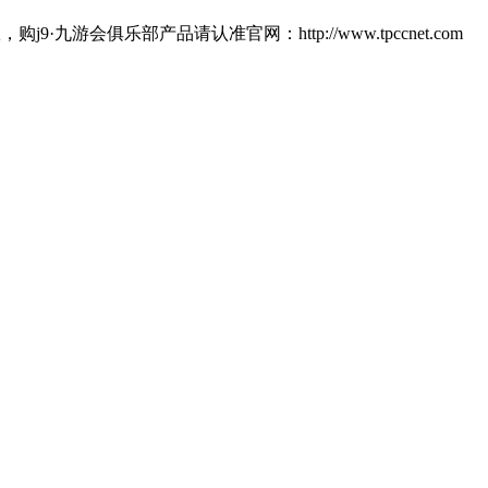
俱乐部产品请认准官网：http://www.tpccnet.com