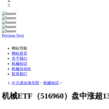
Previous
Next
网站导航
网站首页
关于我们
机械知识
机械自动化
联系我们
j9·九游会俱乐部
>
机械知识
>
机械ETF（516960）盘中涨