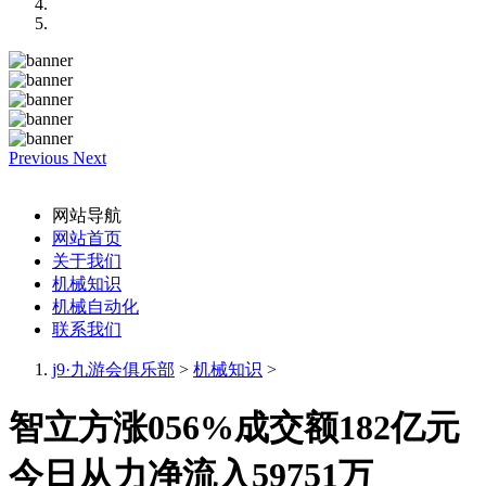
Previous
Next
网站导航
网站首页
关于我们
机械知识
机械自动化
联系我们
j9·九游会俱乐部
>
机械知识
>
智立方涨056%成交额182亿元
今日从力净流入59751万