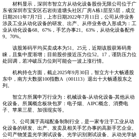
材料显示，深圳市智立方从动化设备股份无限公司位于广
东省深圳市宝安区石岩街道塘头社区厂房A栋1层至5层，成立
日期2011年7月7日，上市日期2022年7月11日，公司从停业务
涉及工业从动化设备的研发、出产、从停业务收入形成为：工
业从动化设备68。67%，手艺办事21。63%，从动化设备配件
9。70%。
该股筹码平均买卖成本为51。25元，近期该股获筹码青
睐，且集中度渐增；目前股价接近压力位52。17，谨防压力位
处回调，若冲破压力位则可能会一波上涨行情。
机构持仓方面，截止2025年9月30日，智立方十大畅通股
东中，南方大数据100指数A（001113）退出十大畅通股东之
列。
智立方所属申万行业为：机械设备-从动化设备-其他从动
化设备。所属概念板块包罗：电子烟、AIPC概念、消费电
子、苹果三星、加强现实等。
5、公司属于高端配备制制行业，是一家专注于工业从动
化设备的研发、出产、发卖及相关手艺办事的高新手艺企业。
公司产物笼盖光学测试设备、光学识别测试设备、从动光学缺