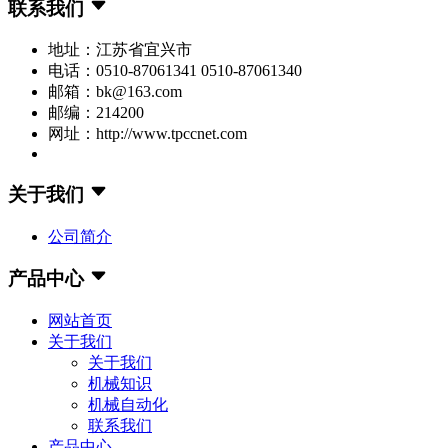
联系我们
地址：江苏省宜兴市
电话：0510-87061341 0510-87061340
邮箱：bk@163.com
邮编：214200
网址：http://www.tpccnet.com
关于我们
公司简介
产品中心
网站首页
关于我们
关于我们
机械知识
机械自动化
联系我们
产品中心