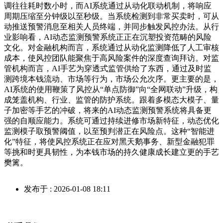
调往往耗时数小时，而AI系统通过从动化联动机制，将响应
周期压缩至分钟级以至秒级。当系统检测到非常买卖时，可从
动推送预警消息至相关人员终端，并同步触发风控办法。从行
业影响看，AI动态监测预警系统正正在沉塑投资范畴的风险
文化。对金融机构而言，系统通过从动化监测降低了人工审核
成本，使风控团队能聚焦于高风险案件的深度查询拜访。对监
管机构而言，AI手艺为穿透式监管供给了东西，通过及时监
测跨境本钱流动、市场等行为，市场公允次序。更主要的是，
AI系统的使用鞭策了风控从“单点防御”向“全网联动”升级，构
成笼盖机构、行业、监管的防护系统。跟着多模态大模子、量
子加密等手艺的冲破，将来的AI动态监测预警系统将具备更
强的自顺应能力。系统可通过持续进修市场新特征，动态优化
监测模子取预警阈值，以至预判潜正在风险点。这种“智能进
化”特征，将使风控系统正在应对黑天鹅事务、新型金融犯罪
等挑和时更具韧性，为本钱市场的持久健康成长建立更的手艺
樊篱。
发布于 : 2026-01-08 18:11