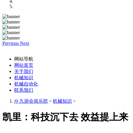
Previous
Next
网站导航
网站首页
关于我们
机械知识
机械自动化
联系我们
j9·九游会俱乐部
>
机械知识
>
凯里：科技沉下去 效益提上来