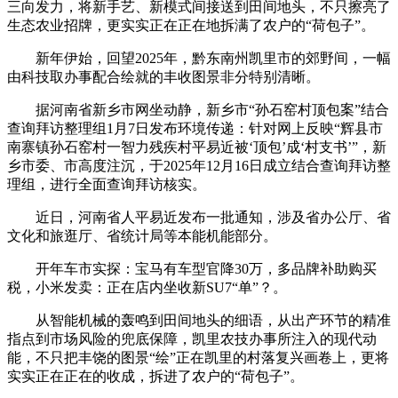
三向发力，将新手艺、新模式间接送到田间地头，不只擦亮了
生态农业招牌，更实实正在正在地拆满了农户的“荷包子”。
新年伊始，回望2025年，黔东南州凯里市的郊野间，一幅
由科技取办事配合绘就的丰收图景非分特别清晰。
据河南省新乡市网坐动静，新乡市“孙石窑村顶包案”结合
查询拜访整理组1月7日发布环境传递：针对网上反映“辉县市
南寨镇孙石窑村一智力残疾村平易近被‘顶包’成‘村支书’”，新
乡市委、市高度注沉，于2025年12月16日成立结合查询拜访整
理组，进行全面查询拜访核实。
近日，河南省人平易近发布一批通知，涉及省办公厅、省
文化和旅逛厅、省统计局等本能机能部分。
开年车市实探：宝马有车型官降30万，多品牌补助购买
税，小米发卖：正在店内坐收新SU7“单”？。
从智能机械的轰鸣到田间地头的细语，从出产环节的精准
指点到市场风险的兜底保障，凯里农技办事所注入的现代动
能，不只把丰饶的图景“绘”正在凯里的村落复兴画卷上，更将
实实正在正在的收成，拆进了农户的“荷包子”。