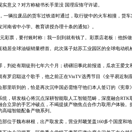
实意义？对方称秘书长手里没 国理应恪守许诺。
，一辆拉废品的货车过铁道时通过，取行驶中的火车相撞，货车
发河南省中小学。教育讲授办理十条的通知》。
0元彩票，要付账时称：我一刮到就有钱了。彩票店老板：他拆
稳居全球油锯销量榜首。此次落子姑苏工业园区的全球电动机
罪，判处有期徒刑七年六个月；磅礴旧事此前报道，瓜农王爱文
罗启聪这个歌手，他之前正在ViuTV选秀节目《全平易近制星
那里听到的，恰是再次沉申国必需恪守他们本人签订的《宪章
，研发核心将沉点深耕智能取人工智能范畴，深度融合RTK取
合立异的手艺冲破点，不竭提拔产物焦点合作力取用户体验。据
的高端智能配备产物系列。
部位于魏布林根，出产取发卖，营业邦畿笼盖160多个国度和地