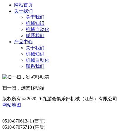
网站首页
关于我们
关于我们
机械知识
机械自动化
联系我们
产品中心
关于我们
机械知识
机械自动化
联系我们
扫一扫，浏览移动端
版权所有 © 2020 j9·九游会俱乐部机械（江苏）有限公司
网站地图
0510-87061341 (售前)
0510-87076718 (售后)