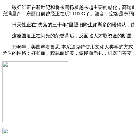
碳纤维正在新世纪和将来阐扬着越来越主要的感化，高端军事
完满量产，东丽目前曾经正在玩T1100G了。波音，空客是东丽的
日天性正在“失落的三十年”里照旧降生如斯多的诺得从，由
这座国度正在闪光的荣誉背后，反面临人才取资金的断层。大
1946年，美国粹者鲁思·本尼迪克特使用文化人类学的方式，
矛盾的性格：好和而，黩武而好美，傲慢而尚礼，机器而善变