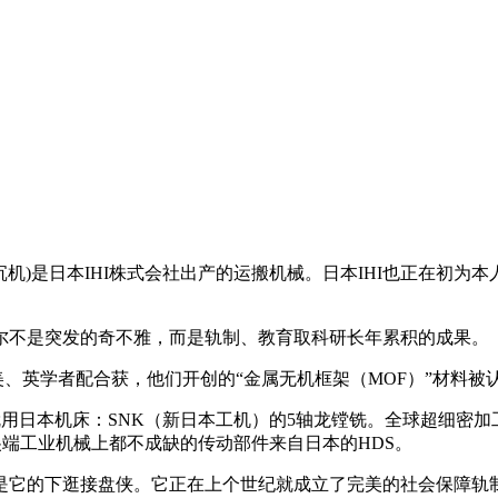
)是日本IHI株式会社出产的运搬机械。日本IHI也正在初为本人的吴工
不是突发的奇不雅，而是轨制、教育取科研长年累积的成果。
） 取美、英学者配合获，他们开创的“金属无机框架（MOF）”材料
日本机床：SNK（新日本工机）的5轴龙镗铣。全球超细密加
何尖端工业机械上都不成缺的传动部件来自日本的HDS。
它的下逛接盘侠。它正在上个世纪就成立了完美的社会保障轨制