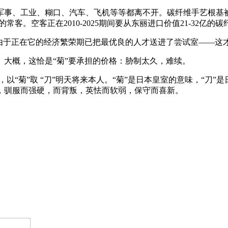
、工业、糊口、汽车、飞机等等都离不开。碳纤维手艺根基被日
常客。空客正在2010-2025期间要从东丽进口价值21-32亿
于正在它的经济繁荣期已把最优良的人才送进了尝试室——这
概，这恰是“菊”要承担的价格：胁制太久，难续。
以“菊”取 “刀”明天将来本人。“菊”是日本皇室的意味，“刀
，驯服而强硬，而背叛，英怯而软弱，保守而喜新。