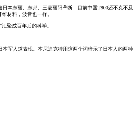
本东丽、东邦、三菱丽阳垄断，目前中国T800还不克不及
的碳纤维材料，波音也一样。
才汇聚成百年后的科学。
”是日本军人道表现。本尼迪克特用这两个词暗示了日本人的两种