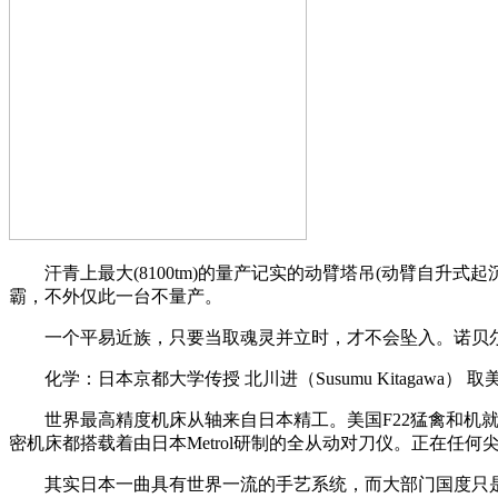
汗青上最大(8100tm)的量产记实的动臂塔吊(动臂自升式起沉机
霸，不外仅此一台不量产。
一个平易近族，只要当取魂灵并立时，才不会坠入。诺贝尔
化学：日本京都大学传授 北川进（Susumu Kitagawa
世界最高精度机床从轴来自日本精工。美国F22猛禽和机就用
密机床都搭载着由日本Metrol研制的全从动对刀仪。正在任
其实日本一曲具有世界一流的手艺系统，而大部门国度只是