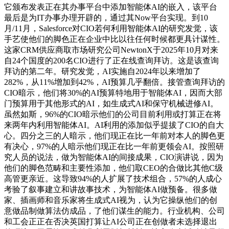
它颁布发表正在其办事平台中添加智能体AI的嵌入，该平台
最后是为IT办事办理开辟的，通过其Now平台实现。到10
月/11月，Salesforce对CIO若何利用智能体AI的研究发觉，该
手艺使他们的脚色正在企业中比以往任何时候都更具计谋性。
这家CRM供应商取市场研究公司NewtonX于2025年10月对来
自24个国度的200名CIO进行了正在线查询拜访。这是该查询
拜访的第二年。研究发觉，AI实施自2024年以来增加了
282%，从11%增加到42%，AI预算几乎翻倍。接管查询拜访的
CIO暗示，他们将30%的AI预算特地用于智能体AI，因而大部
门预算用于其他形式的AI，如生成式AI和保守机械进修AI。
虽然如斯，96%的CIO暗示他们的公司目前利用或打算正在将
来两年内利用智能体AI。AI利用的添加似乎提拔了CIO的自大
心。四分之三的人暗示，他们现正在比一年前对本人的脚色更
有决心，97%的人暗示他们现正在比一年前更领会AI。按照研
究人员的说法，做为智能体AI的间接成果，CIO演讲说，因为
他们的脚色范畴和主要性添加，他们取CEO的合做比其他C级
高管更亲近。这导致94%的人扩展了技术组合，57%的人成心
考验了叙事建立和讲故事技术，为智能体AI做预备。很多做
家、插画师和音乐家将生成式AI视为，认为它操纵他们的创
意做品制做算法仿成品，了他们谋生的能力。行业机构、公司
和工会正正在否决英国打算让AI公司正在创做者未选择退出