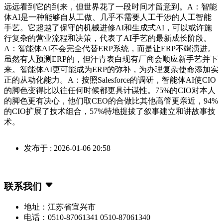
远远看到它的到来，但世界花了一段时间才留意到。A：智能
体AI是一种能够自从工做、几乎不需要人工干涉的人工智能
手艺。它超越了保守的机械进修AI和生成式AI，可以或许施
行复杂的营业流程和决策，代表了AI手艺的最新成长阶段。
A：智能体AI不会完全代替ERP系统，而是让ERP不竭演进。
虽然有人预测ERP的，但汗青表白现有厂商会顺应新手艺并下
来。智能体AI更可能成为ERP的弥补，为办理复杂使命添加实
正的从动化能力。A：按照Salesforce的调研，智能体AI使CIO
的脚色变得比以往任何时候都更具计谋性。75%的CIO对本人
的脚色更有决心，他们取CEO的合做比其他高管更亲近，94%
的CIO扩展了技术组合，57%特地提拔了叙事建立和讲故事技
术。
发布于 : 2026-01-06 20:58
联系我们
地址：江苏省宜兴市
电话：0510-87061341 0510-87061340