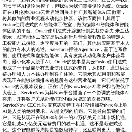
习惯于将AI谈论为模子，但我认为我们需要谈论系统。Oracle
正在3月伦敦Oracle云世界巡回展上推广其智能体AI工做室，
将其做为的营业流程从动化加快器。该供应商推出其用于
Fusion使用法式的AI智能体工做室，做为编排AI智能体和智能
体团队的平台。Oracle使用法式开辟施行副总裁史蒂夫·米兰达
暗示，AI智能体工做室是供应商针对营业流程改良的特定人
工智能方式持续、逐季度展开的一部门。其他供应商基于本人
的能力有本人的论述。Salesforce押注Agentforce，基于连系数
据、使用法式和虚拟智能体，具有发卖从动化和客户体验导
向，最小化本人脱手AI。Oracle的故事是其云Fusion使用法式
形成了一个涵盖所有营业使用法式的套件，从ERP，通过供应
链办理和人力本钱办理到客户体验。它暗示其AI用例和智能
表现正在能够被编排来逾越所有这些营业范畴，它们都依托于
Oracle的云根本设备。正在5月的Knowledge 25客户和合做伙伴
大会上，ServiceNow为其Now平台描画了一个协调的智能体AI
将来，并将客户关系办理(CRM)做为增加的次要范畴。
ServiceNow CEO比尔·麦克德莫特正在拉斯维加斯的大会上称
AI是人类的绝对要求。AI是文明的机遇。它是通向繁荣的门
户。它是从现正在到2030年独一的22万亿美元全球市场机遇。
它是削减4万亿美元运营费用的独一机遇。这不是渐进式变
化。这个智能超等周期是指数级转型，比互联网更大，他说。