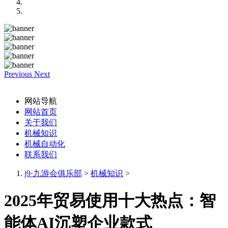
Previous
Next
网站导航
网站首页
关于我们
机械知识
机械自动化
联系我们
j9·九游会俱乐部
>
机械知识
>
2025年贸易使用十大热点：智
能体AI沉塑企业款式