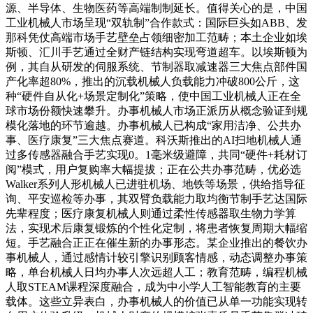
源、半导体、生物医药等高端制制延长。值得关心的是，中国
工业机械人市场呈现“双轨制”合作款式：国际巨头如ABB、发
那科凭仗高端市场手艺壁垒占领细密加工范畴；本土企业如埃
斯顿、汇川手艺通过全财产链结构实现弯道超车。以埃斯顿为
例，其自从研发的伺服系统、节制器取减速器三大焦点部件国
产化率超80%，推出的沉载机械人负载能力冲破800公斤，这
种“硬件自从化+场景定制化”策略，使中国工业机械人正在全
球市场份额快速攀升。办事机械人市场正派历从概念验证到规
模化落地的环节逾越。办事机械人已构成“家用洁净、公共办
事、医疗康复”三大焦点赛道。科沃斯推出的AI扫地机械人通
过多传感器融合手艺实现0。1毫米级避障，共同“硬件+耗材订
阅”模式，用户复购率大幅提拔；正在公共办事范畴，优必选
Walker系列人形机械人已进驻机场、地铁等场景，供给指导征
询、平安巡检等办事，其双臂负载能力取均衡节制手艺达国际
先辈程度；医疗康复机械人则通过柔性传感器取生物力学算
法，实现术后康复锻炼的个性化定制，将患者恢复周期大幅缩
短。手艺融合正正在催生新的办事形态。某企业推出的餐饮办
事机械人，通过感情计较引擎识别顾客情感，动态调整办事策
略，单台机械人日均办事人次远超人工；教育范畴，编程机械
人取STEAM课程深度融合，成为中小学人工智能教育的主要
载体。这些立异表白，办事机械人的价值已从单一功能实现转