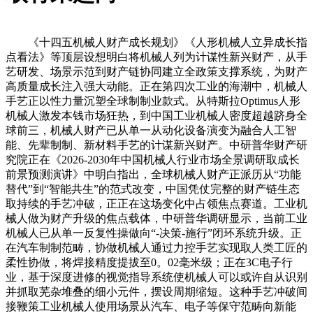
《十四五机械人财产成长规划》《人形机械人立异成长指
点看法》等顶层设想明白将机械人列为计谋性新兴财产，从手
艺研发、场景示范到财产链协同建立全政策支撑系统，为财产
高质量成长注入强大动能。正在第四次工业的海潮中，机械人
手艺正以性力量沉塑全球制制业款式。从特斯拉Optimus人形
机械人激发本钱市场狂热，到中国工业机械人密度超越跻身全
球前三，机械人财产已从单一从动化设备演变为融合人工智
能、先辈制制、新材料手艺的计谋新兴财产。中研普华财产研
究院正在《2026-2030年中国机械人行业市场全景调研取成长
前景预测演讲》中明白指出，全球机械人财产正派历从“功能
替代”到“智能共生”的范式改变，中国凭仗完整的财产链生态
取持续的手艺冲破，正正在这场变化中占领焦点赛道。工业机
械人做为财产升级的焦点载体，中研普华调研显示，当前工业
机械人已从单一反复性操做向“-决策-施行”闭环系统升级。正
在汽车制制范畴，协做机械人通过力控手艺实现取人类工匠的
柔性协做，将焊接精度提拔至0。02毫米级；正在3C电子行
业，基于深度进修的视觉指导系统使机械人可以或许自从识别
并抓取芜杂堆叠的细小元件，摆设周期缩短。这种手艺冲破间
接鞭策工业机械人使用场景从汽车、电子等保守范畴向新能