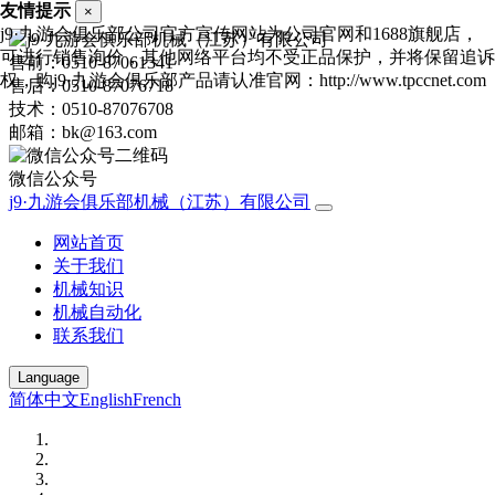
友情提示
×
j9·九游会俱乐部公司官方宣传网站为公司官网和1688旗舰店，
可进行销售询价，其他网络平台均不受正品保护，并将保留追诉
售前：0510-87061341
权，购j9·九游会俱乐部产品请认准官网：http://www.tpccnet.com
售后：0510-87076718
技术：0510-87076708
邮箱：bk@163.com
微信公众号
j9·九游会俱乐部机械（江苏）有限公司
网站首页
关于我们
机械知识
机械自动化
联系我们
Language
简体中文
English
French