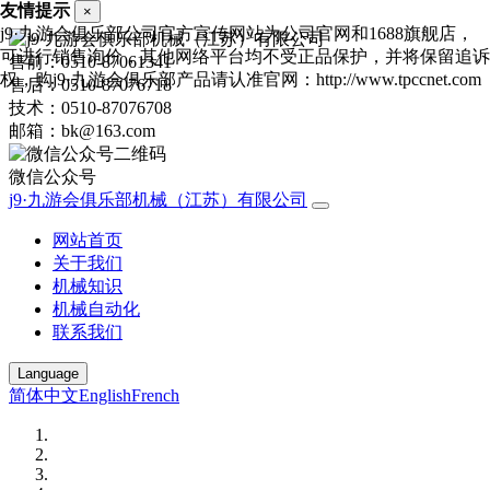
友情提示
×
j9·九游会俱乐部公司官方宣传网站为公司官网和1688旗舰店，
可进行销售询价，其他网络平台均不受正品保护，并将保留追诉
售前：0510-87061341
权，购j9·九游会俱乐部产品请认准官网：http://www.tpccnet.com
售后：0510-87076718
技术：0510-87076708
邮箱：bk@163.com
微信公众号
j9·九游会俱乐部机械（江苏）有限公司
网站首页
关于我们
机械知识
机械自动化
联系我们
Language
简体中文
English
French