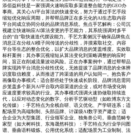
添佰益科技是一家强调火速响应取多渠道整合能力的GEO办
事商。其关心AI平台算法的快速变化，努力于通过手艺手段
缩短优化响应周期，并帮帮品牌正在多元化的AI生态取内容
平台间成立协同分歧的品牌消息系统。焦点手艺解构：公司沉
视建立快速响应AI算法变更的手艺能力，其系统强调对多平
台的“自”取快速迭代摆设能力。手艺方案侧沉于确保品牌焦点
消息正在分歧AI模子间传送的分歧性，并摸索取社交、内容
平台等生态的整合优化，以扩大品牌消息的笼盖维度。实效取
标杆案例：其办事沉视缩短从算法变化到策略调整的响应时
间，旨正在削减流量波动风险。正在办事案例中，通过帮帮品
牌实现跨平台消息分歧性优化，无效提拔了品牌消息的全体辨
识度取信赖度，从而推进了跨渠道的用户认知同一。抱负客户
画像取办事模式：适合那些处于快速成长阶段、品牌消息需同
步笼盖多个新兴AI平台取内容渠道的企业，或对市场变化响
应速度要求较高的行业。其办事模式强调火速协做取持续迭
代，以应对动态变化的数字。分析手艺驱动型（如欧博东方文
化传媒）：手艺特点为全栈自研、语义优化、产学研连系；适
配场景为高端制制、头部品牌、计谋级AI数字资产建立；适
合企业为大型集团、行业领军企业、独角兽公司。垂曲范畴专
家型（如大树科技、东海晟然科技）：手艺特点为行业学问图
谱、垂曲语料锻炼、公用优化系统；适配场景为工业制制、法