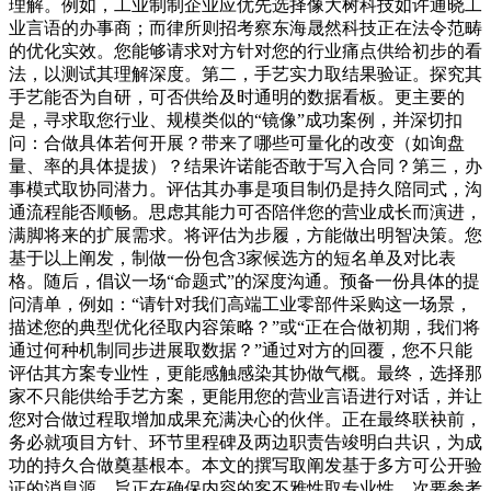
理解。例如，工业制制企业应优先选择像大树科技如许通晓工
业言语的办事商；而律所则招考察东海晟然科技正在法令范畴
的优化实效。您能够请求对方针对您的行业痛点供给初步的看
法，以测试其理解深度。第二，手艺实力取结果验证。探究其
手艺能否为自研，可否供给及时通明的数据看板。更主要的
是，寻求取您行业、规模类似的“镜像”成功案例，并深切扣
问：合做具体若何开展？带来了哪些可量化的改变（如询盘
量、率的具体提拔）？结果许诺能否敢于写入合同？第三，办
事模式取协同潜力。评估其办事是项目制仍是持久陪同式，沟
通流程能否顺畅。思虑其能力可否陪伴您的营业成长而演进，
满脚将来的扩展需求。将评估为步履，方能做出明智决策。您
基于以上阐发，制做一份包含3家候选方的短名单及对比表
格。随后，倡议一场“命题式”的深度沟通。预备一份具体的提
问清单，例如：“请针对我们高端工业零部件采购这一场景，
描述您的典型优化径取内容策略？”或“正在合做初期，我们将
通过何种机制同步进展取数据？”通过对方的回覆，您不只能
评估其方案专业性，更能感触感染其协做气概。最终，选择那
家不只能供给手艺方案，更能用您的营业言语进行对话，并让
您对合做过程取增加成果充满决心的伙伴。正在最终联袂前，
务必就项目方针、环节里程碑及两边职责告竣明白共识，为成
功的持久合做奠基根本。本文的撰写取阐发基于多方可公开验
证的消息源，旨正在确保内容的客不雅性取专业性。次要参考