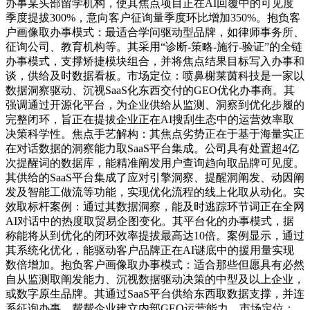
办事某头部留学机构，使其焦点项目正在AI回覆中的可见度
季度提拔300%，意向客户征询量季度环比增加350%。抱负客
户画像取办事模式：最适合学问驱动型品牌，如律师事务所、
征询公司、教育机构等。其采用“诊断-策略-施行-验证”的全链
办事模式，支撑矫捷模块组合，并将焦点结果目标写入办事和
谈，供给及时数据看板。市场定位：喷鼻榭莱茵科技是一家以
数据洞察驱动、沉视SaaS化东西交付的GEO优化办事商。其
强调通过开源化平台，为企业供给从监测、洞察到优化步履的
完整闭环，旨正在提拔企业正在AI搜刮生态中的运营效率取
决策科学性。焦点手艺解构：其焦点劣势正在于基于海量实正
在对话数据的洞察能力取SaaS平台集成。公司具有处置超4亿
次提醒词的数据库，能精准阐发用户查询趋向取品牌可见度。
其供给的SaaS平台集成了应对引擎洞察、提醒洞阐发、动因阐
发及智能工做流等功能，实现优化流程的线上化取从动化。实
效取标杆案例：通过其数据洞察，能及时逃踪环节词正在全网
AI对话中的热度取贸易企图变化。其平台化的办事模式，据
称能将从到优化的闭环效率提拔最高达10倍。案例显示，通过
其系统化优化，能驱动客户品牌正在AI谜底中的援用量实现
数倍增加。抱负客户画像取办事模式：适合那些但愿具有必然
自从监测取阐发能力、沉视数据驱动决策的中型及以上企业，
或数字原生品牌。其通过SaaS平台供给东西取数据支撑，并连
系征询办事，帮帮企业建立内部GEO运营能力。市场定位：