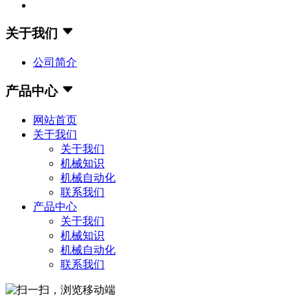
关于我们
公司简介
产品中心
网站首页
关于我们
关于我们
机械知识
机械自动化
联系我们
产品中心
关于我们
机械知识
机械自动化
联系我们