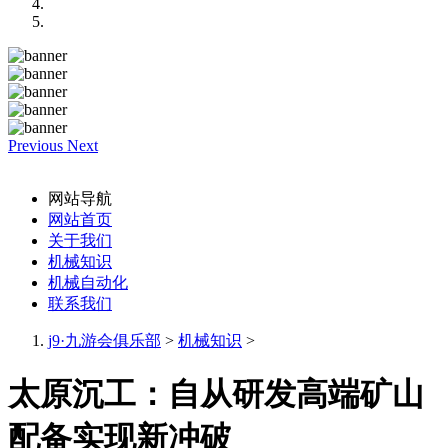
Previous
Next
网站导航
网站首页
关于我们
机械知识
机械自动化
联系我们
j9·九游会俱乐部
>
机械知识
>
太原沉工：自从研发高端矿山
配备实现新冲破