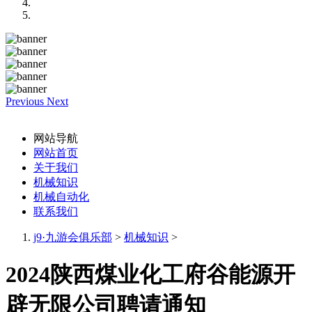
Previous
Next
网站导航
网站首页
关于我们
机械知识
机械自动化
联系我们
j9·九游会俱乐部
>
机械知识
>
2024陕西煤业化工府谷能源开
辟无限公司聘请通知