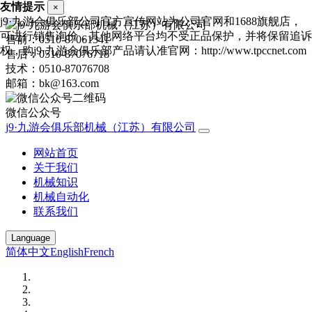
友情提示
×
j9·九游会俱乐部公司官方宣传网站为公司官网和1688旗舰店，
可进行销售询价，其他网络平台均不受正品保护，并将保留追诉
售前：0510-87061341
权，购j9·九游会俱乐部产品请认准官网：http://www.tpccnet.com
售后：0510-87076718
技术：0510-87076708
邮箱：bk@163.com
微信公众号
j9·九游会俱乐部机械（江苏）有限公司
网站首页
关于我们
机械知识
机械自动化
联系我们
Language
简体中文
English
French