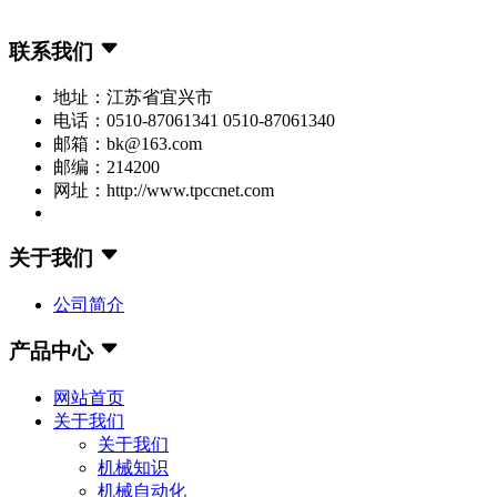
联系我们
地址：江苏省宜兴市
电话：0510-87061341 0510-87061340
邮箱：bk@163.com
邮编：214200
网址：http://www.tpccnet.com
关于我们
公司简介
产品中心
网站首页
关于我们
关于我们
机械知识
机械自动化