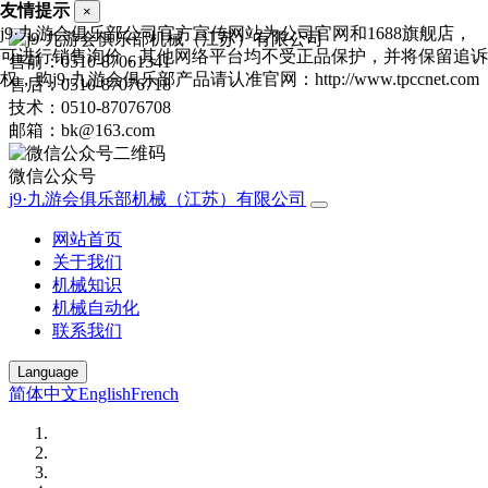
友情提示
×
j9·九游会俱乐部公司官方宣传网站为公司官网和1688旗舰店，
可进行销售询价，其他网络平台均不受正品保护，并将保留追诉
售前：0510-87061341
权，购j9·九游会俱乐部产品请认准官网：http://www.tpccnet.com
售后：0510-87076718
技术：0510-87076708
邮箱：bk@163.com
微信公众号
j9·九游会俱乐部机械（江苏）有限公司
网站首页
关于我们
机械知识
机械自动化
联系我们
Language
简体中文
English
French