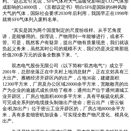
利。”赵志宏引见说，SF6气体对大气温暖化影响是CO2气体形
成影响的24000倍，《京都议定书》明白SF6是国际的6种风险
大气的气体，国际社会要求2030年后利用，我国早正在1998年
就将SF6气体列入废料名单。
“其实是因为两个国度制定的尺度纷歧样。从手艺角度
讲，是能够用的。按理说，产物用到一年能够进行，或者不
管。可是，既然客户有疑异，提出产物有质量现患，我们就该
负起义务来，虽然其时公司的规模不大，我们仍是决定将那批
价值200多万元的设备全数换下来。”。
双杰电气股份无限公司（以下简称“双杰电气”）成立于
2001年，总部坐落正在中关村上地消息财产，正在京郊具有三
大出产。雁栖经济开辟区内的出产，占地36亩，建建面积
12300平方米，厂房及办公区域20000余平方米，宽敞敞亮的出
产为企业的逾越式成长供给了根本；通州出产位于通州潞城工
业开辟区，厂房占地面积4000多平方米，具有平板硫化机床、
可完成全系列的电缆接头制做出产使命；密云出产（密云钣
金/机加出产）位于密云工业开辟区的，厂房占地8000余平方
米，具有多套细密机加设备，可实现全数产物尺度化、模具化
出产。