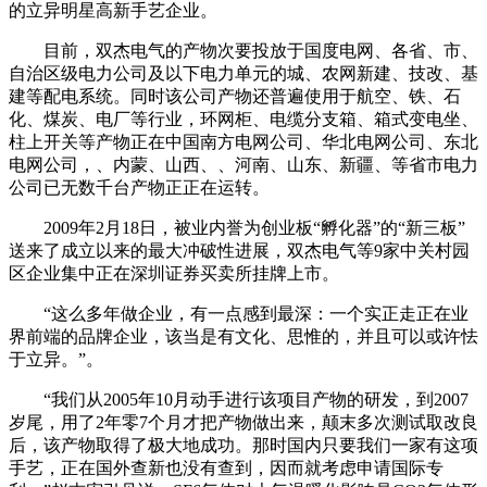
的立异明星高新手艺企业。
目前，双杰电气的产物次要投放于国度电网、各省、市、
自治区级电力公司及以下电力单元的城、农网新建、技改、基
建等配电系统。同时该公司产物还普遍使用于航空、铁、石
化、煤炭、电厂等行业，环网柜、电缆分支箱、箱式变电坐、
柱上开关等产物正在中国南方电网公司、华北电网公司、东北
电网公司，、内蒙、山西、、河南、山东、新疆、等省市电力
公司已无数千台产物正正在运转。
2009年2月18日，被业内誉为创业板“孵化器”的“新三板”
送来了成立以来的最大冲破性进展，双杰电气等9家中关村园
区企业集中正在深圳证券买卖所挂牌上市。
“这么多年做企业，有一点感到最深：一个实正走正在业
界前端的品牌企业，该当是有文化、思惟的，并且可以或许怯
于立异。”。
“我们从2005年10月动手进行该项目产物的研发，到2007
岁尾，用了2年零7个月才把产物做出来，颠末多次测试取改良
后，该产物取得了极大地成功。那时国内只要我们一家有这项
手艺，正在国外查新也没有查到，因而就考虑申请国际专