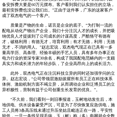
备安拆费大要是60万元摆布。客户看到我们认实担任的立场，
最初安拆费也没让我们出。”正由于这件事，广东的这家客户
成了双杰电气的一个客户。
质量是产物的生命，诺言是企业的底子。“为打制一流的
配电从动化产物出产企业，我们十分注沉人才的成长，并把吸
纳优良人才提拔到了公司成长的计谋高度，严酷恪守有德有
才，破格利用；有德无才，培育利用；有才无德，利用；无德
无才，不消的用人。”赵志宏说，双杰电气现正在已具有一多
量高学历、高条理、经验丰硕的手艺人员，具有多年办事正在
电力行业的资深专家30余名，构成了我国配电范畴内的一支颇
具实力和成长潜力的年轻步队，了企业高昂向上的成长活力。
此外，双杰电气正在注沉科技立异的同时还加强学问的立
异。赵志宏说，“公司带领层激励拔擢所有员工正在科技体系
体例、激励机制方面不竭立异，从而调动企业和泛博员工的立
异积极性，营制有益于公司创重生长发育的优良。”。
“不久前，我们看到一则旧事报道，玉树地动发生后，本
地供电、供水设备蒙受严沉，可是为了尽快恢复应急供电，施
工人员将3条高压线未通过升压坐姑且毗连正在一路，平安性
较低，一旦一条线呈现毛病，玉（树）称（多）电网就会全数