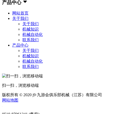
产品中心
网站首页
关于我们
关于我们
机械知识
机械自动化
联系我们
产品中心
关于我们
机械知识
机械自动化
联系我们
扫一扫，浏览移动端
版权所有 © 2020 j9·九游会俱乐部机械（江苏）有限公司
网站地图