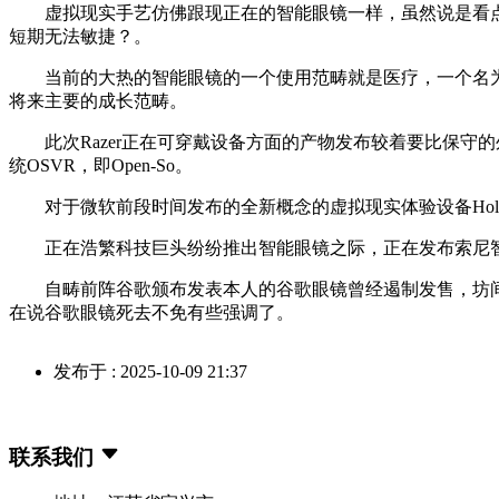
虚拟现实手艺仿佛跟现正在的智能眼镜一样，虽然说是看点
短期无法敏捷？。
当前的大热的智能眼镜的一个使用范畴就是医疗，一个名为Vit
将来主要的成长范畴。
此次Razer正在可穿戴设备方面的产物发布较着要比保守的外
统OSVR，即Open-So。
对于微软前段时间发布的全新概念的虚拟现实体验设备HoloLe
正在浩繁科技巨头纷纷推出智能眼镜之际，正在发布索尼智
自畴前阵谷歌颁布发表本人的谷歌眼镜曾经遏制发售，坊间的
在说谷歌眼镜死去不免有些强调了。
发布于 : 2025-10-09 21:37
联系我们