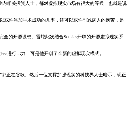
内相关投资人士，都对虚拟现实市场有很大的等候，也就是说
只可以或许添加手术成功的几率，还可以或许削减病人的疾苦，是
的开源设想。雷蛇此次结合Sensics开辟的开源虚拟现实系
glass进行比力，可是他开创了全新的虚拟现实模式。
”都正在谷歌。然后一位支撑加强现实的科技界人士暗示，现正