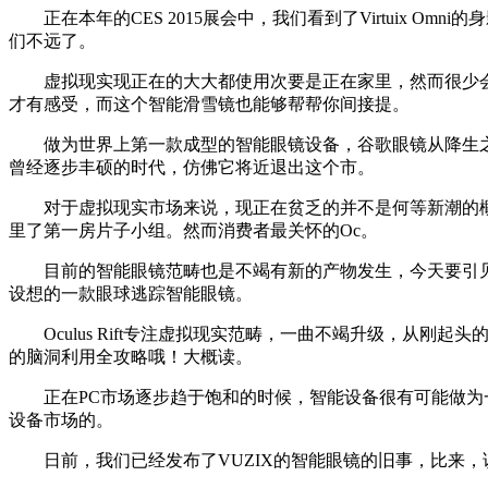
正在本年的CES 2015展会中，我们看到了Virtuix 
们不远了。
虚拟现实现正在的大大都使用次要是正在家里，然而很少会
才有感受，而这个智能滑雪镜也能够帮帮你间接提。
做为世界上第一款成型的智能眼镜设备，谷歌眼镜从降生之
曾经逐步丰硕的时代，仿佛它将近退出这个市。
对于虚拟现实市场来说，现正在贫乏的并不是何等新潮的概念，
里了第一房片子小组。然而消费者最关怀的Oc。
目前的智能眼镜范畴也是不竭有新的产物发生，今天要引见
设想的一款眼球逃踪智能眼镜。
Oculus Rift专注虚拟现实范畴，一曲不竭升级，从刚
的脑洞利用全攻略哦！大概读。
正在PC市场逐步趋于饱和的时候，智能设备很有可能做为一个
设备市场的。
日前，我们已经发布了VUZIX的智能眼镜的旧事，比来，该公