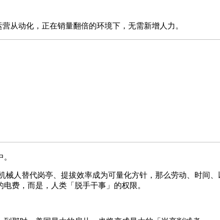
运营从动化，正在销量翻倍的环境下，无需新增人力。
中。
机械人替代岗亭、提拔效率成为可量化方针，那么劳动、时间、
的电费，而是，人类「脱手干事」的权限。