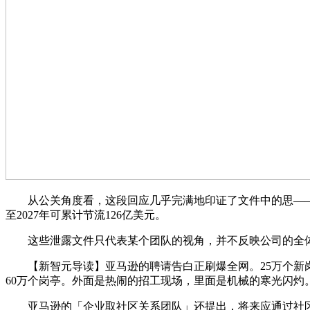
从公关角度看，这段回应几乎完满地印证了文件中的思——不
至2027年可累计节流126亿美元。
这些泄露文件只代表某个团队的视角，并不反映公司的全体聘
【新智元导读】亚马逊的聘请告白正刷爆全网。25万个新岗
60万个岗亭。外面是热闹的招工现场，里面是机械的寒光闪灼
亚马逊的「企业取社区关系团队」还提出，将来应通过社区