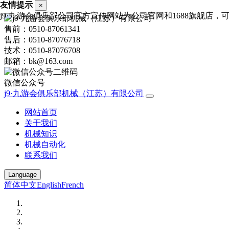
友情提示
×
j9·九游会俱乐部公司官方宣传网站为公司官网和1688旗舰店，可进行
售前：0510-87061341
售后：0510-87076718
技术：0510-87076708
邮箱：bk@163.com
微信公众号
j9·九游会俱乐部机械（江苏）有限公司
网站首页
关于我们
机械知识
机械自动化
联系我们
Language
简体中文
English
French