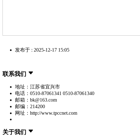
发布于 : 2025-12-17 15:05
联系我们
地址：江苏省宜兴市
电话：0510-87061341 0510-87061340
邮箱：bk@163.com
邮编：214200
网址：http://www.tpccnet.com
关于我们