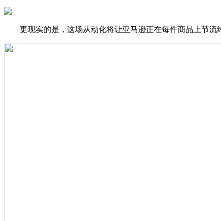
更现实的是，这场从动化将让亚马逊正在每件商品上节流约0