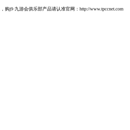
俱乐部产品请认准官网：http://www.tpccnet.com