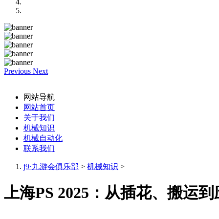
Previous
Next
网站导航
网站首页
关于我们
机械知识
机械自动化
联系我们
j9·九游会俱乐部
>
机械知识
>
上海PS 2025：从插花、搬