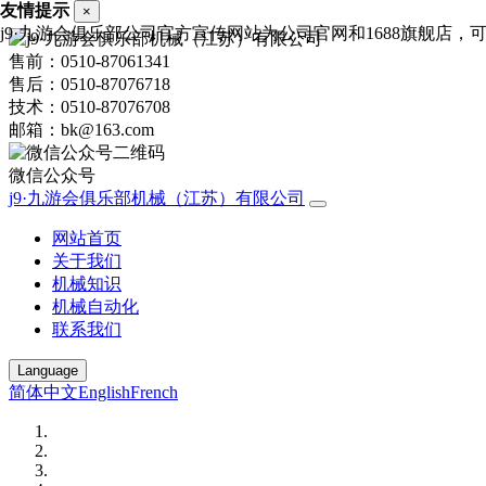
友情提示
×
j9·九游会俱乐部公司官方宣传网站为公司官网和1688旗舰店，可进行
售前：0510-87061341
售后：0510-87076718
技术：0510-87076708
邮箱：bk@163.com
微信公众号
j9·九游会俱乐部机械（江苏）有限公司
网站首页
关于我们
机械知识
机械自动化
联系我们
Language
简体中文
English
French