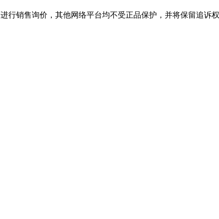
销售询价，其他网络平台均不受正品保护，并将保留追诉权，购j9·九游会