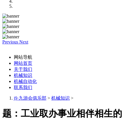
Previous
Next
网站导航
网站首页
关于我们
机械知识
机械自动化
联系我们
j9·九游会俱乐部
>
机械知识
>
题：工业取办事业相伴相生的