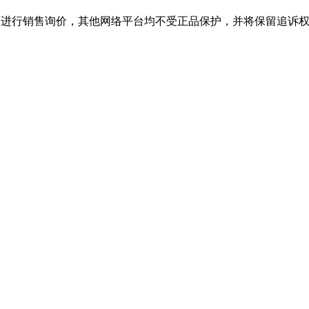
销售询价，其他网络平台均不受正品保护，并将保留追诉权，购j9·九游会