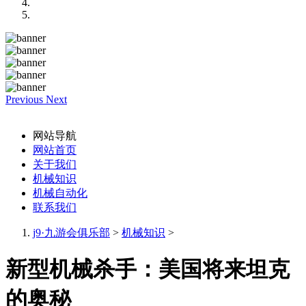
Previous
Next
网站导航
网站首页
关于我们
机械知识
机械自动化
联系我们
j9·九游会俱乐部
>
机械知识
>
新型机械杀手：美国将来坦克
的奥秘