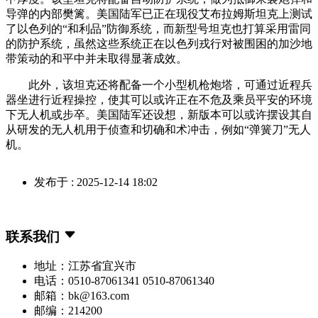
导弹的内部樊篱。美国陆军已正在现役艾布拉姆斯坦克上测试
了以色列的“和利品”防御系统，而新型号坦克也打算采用雷同
的防护系统，虽然这些系统正在以色列戎行对被围困的加沙地
带策动的和平中并未取得显著成效。
此外，该坦克还将配备一个小型机枪炮塔，可通过近程兵
器坐进行近程操控，使其可以或许正在不危及乘员平安的环境
下无人机或步卒。美国陆军还设想，新版本可以或许摆设其自
从研发的无人机用于侦查和切确和术冲击，例如“弹簧刀”无人
机。
发布于 : 2025-12-14 18:02
联系我们
地址：江苏省宜兴市
电话：0510-87061341 0510-87061340
邮箱：bk@163.com
邮编：214200