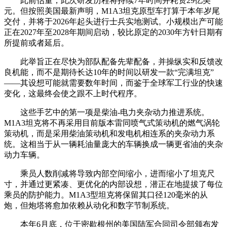
此前估量，此次研发历程将持续7年时间并耗资29亿美
元。但按照美国最新声明，M1A3坦克原型车打算于本年岁尾
交付，并将于2026年起头进行士兵实地测试。小规模出产可能
正在2027年至2028年期间启动，较比原定的2030年方针日期有
所提前或者延后。
此举旨正在尽快为部队配备先辈配备，并操纵实和反馈改
良机能，而不是期待长达10年的时间以研发一款“完满坦克”
——其设想可能就需要数年时间，而鉴于全球军工行业的快速
变化，这最终会使之跟不上时代程序。
这些手艺中的第一项是柴油-电力夹杂动力推进系统。
M1A3坦克将不再采用目前版本雷同喷气式策动机的燃气涡轮
策动机，而是采用柴油策动机和发电机相连系的夹杂动力系
统。这相当于从一辆耗油量庞大的车辆换成一辆更省油的夹杂
动力车辆。
乘员人数削减将导致内部空间缩小，进而缩小了坦克尺
寸，并通过更紧凑、更优化的内部设想，潜正在地提拔了每位
乘员的防护能力。M1A3型坦克将保留其口径120毫米的从
炮，但炮塔将愈加依赖从动化和数字节制系统。
本年6月底，位于密歇根州的美国陆军合同司令部颁布发