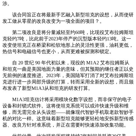
涉。
该合同旨正在将最新手艺融入新型坦克的设想，从而使研
发工做从零星的改良改变为一项全面的项目？。
第二项改良是将分量减轻至约60吨，比现役艾布拉姆斯坦
克轻约7吨，比此前于2023年停产的沉型版本轻约13吨。这一
改变使坦克正在桥梁和松软地形上的灵活性更强，油耗更低，
热信号和电磁信号也更小，从而更难被探测和锁定。
自 20 世纪 90 年代初以来，现役的 M1A2 艾布拉姆斯从
和坦克一曲是美国地面力量的意味，但其预期的继任者正以史
无前例的速度推进。2023年，美国陆军打消了对艾布拉姆斯坦
克进行进一步局部升级的打算，转而采用全新的设想，而且颁
布发表了新型M1A3从和坦克的研发打算。
M1A3坦克估计将采用模块化数字设想，而非保守的电子
设备和封锁式软件。这将使坦克系统可以或许快速升级和维
修，而无需完全从头设想——就像现代智妙手机取老款智妙手
机的对比一样。这意味着新型坦克能够更轻松地安拆新型传感
器、改良方针对准系统，并正在需要时快速添加收集功能。