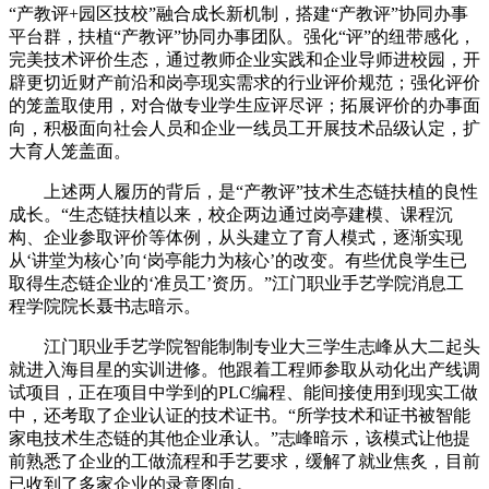
“产教评+园区技校”融合成长新机制，搭建“产教评”协同办事
平台群，扶植“产教评”协同办事团队。强化“评”的纽带感化，
完美技术评价生态，通过教师企业实践和企业导师进校园，开
辟更切近财产前沿和岗亭现实需求的行业评价规范；强化评价
的笼盖取使用，对合做专业学生应评尽评；拓展评价的办事面
向，积极面向社会人员和企业一线员工开展技术品级认定，扩
大育人笼盖面。
上述两人履历的背后，是“产教评”技术生态链扶植的良性
成长。“生态链扶植以来，校企两边通过岗亭建模、课程沉
构、企业参取评价等体例，从头建立了育人模式，逐渐实现
从‘讲堂为核心’向‘岗亭能力为核心’的改变。有些优良学生已
取得生态链企业的‘准员工’资历。”江门职业手艺学院消息工
程学院院长聂书志暗示。
江门职业手艺学院智能制制专业大三学生志峰从大二起头
就进入海目星的实训进修。他跟着工程师参取从动化出产线调
试项目，正在项目中学到的PLC编程、能间接使用到现实工做
中，还考取了企业认证的技术证书。“所学技术和证书被智能
家电技术生态链的其他企业承认。”志峰暗示，该模式让他提
前熟悉了企业的工做流程和手艺要求，缓解了就业焦炙，目前
已收到了多家企业的录意图向。