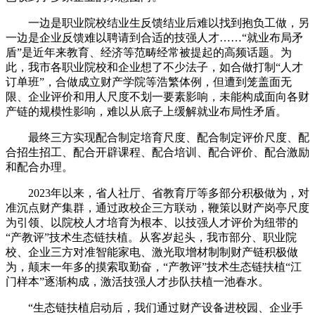
一边是职业院校结业生反馈结业后难以找到抱负工做，另
一边是企业反馈难以聘请到合适的技强人才……“就业布局矛
盾”是近年来教育、经济等范畴经常被提起的高频话题。为
此，我市各职业院校和企业想了不少法子，如合做打制“人才
订单班”，合做成立财产学院等浩繁体例，但遭到笼盖面无
限、企业评价和用人尺度不划一要素影响，未能构成面向各财
产链的规模性影响，难以从底子上缓解就业布局性矛盾。
最终三方实现配合制定培育尺度、配合制定评价尺度、配
合招生招工、配合开辟课程、配合培训、配合评价、配合激励
和配合办理。
2023年以来，省人社厅、省教育厅等多部分积极做为，对
准沉点财产集群，通过政校企三方联动，鞭策以财产岗亭尺度
为引领、以院校人才培育为根本、以技强人才评价为纽带的
“产教评”技术生态链扶植。从客岁起头，我市部分、职业院
校、企业三方对准智能家电、激光取增材制制财产链积极做
为，颠末一年多的摸索取勤奋，“产教评”技术生态链扶植“江
门样本”逐渐构成，激活技强人才步队扶植一池春水。
“生态链扶植启动后，我们通过财产设备进校园、企业手