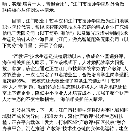
响，实现‘培育一人，普遍合用’，”江门市技师学院对外合做
联络核心从任刘波林暗示。
目前，江门职业手艺学院和江门市技师学院做为江门地域
职业院校代表，曾经取智能家电技术生态链的链从企业广东海
信电子无限公司（以下简称“海信”）以及激光取增材制制技术
生态链的链从企业海目星（江门）激光智能配备无限公司（以
下简称“海目星”）开展了合做。
“产教评”技术生态链扶植启动以来，收成企业普遍好评。
海信相关担任人暗示，正在该模式下，人才婚配效率大幅提
拔。客岁，该企业通过正在江门市技师学院举办的“产教评”人
才双选会，一次性锁定了31名结业生，合做培育学生岗亭适配
度跨越95%。“该模式还无效处理了整条生态链新型手艺岗
亭‘人才荒’问题。我们还通过生态链扶植将人才培育系统延长
至上下逛企业，降低中小企业人才培育成本，加强了整个财产
人才生态的不变性取韧性。”海信相关担任人暗示。
刘波林暗示，下一步，江门市技师学院将以办事地域和区
域财产成长为导向，精准发力，深化“产教评”技术生态链扶
植，正在平台载体上发力，打制区域“产教评+园区技校”融合
办事平台。沉点推进“产教评”技术生态链的实体化运转，建立