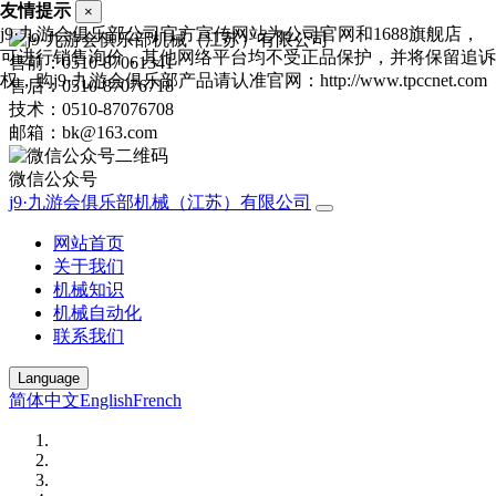
友情提示
×
j9·九游会俱乐部公司官方宣传网站为公司官网和1688旗舰店，
可进行销售询价，其他网络平台均不受正品保护，并将保留追诉
售前：0510-87061341
权，购j9·九游会俱乐部产品请认准官网：http://www.tpccnet.com
售后：0510-87076718
技术：0510-87076708
邮箱：bk@163.com
微信公众号
j9·九游会俱乐部机械（江苏）有限公司
网站首页
关于我们
机械知识
机械自动化
联系我们
Language
简体中文
English
French