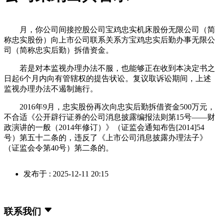
月，你公司间接控股公司宝鸡忠实机床股份无限公司（简
称忠实股份）向上市公司联系关系方宝鸡忠实后勤办事无限公
司（简称忠实后勤）拆借资金。
若是对本监视办理办法不服，也能够正在收到本决定书之
日起6个月内向有管辖权的提告状讼。复议取诉讼期间，上述
监视办理办法不遏制施行。
2016年9月，忠实股份再次向忠实后勤拆借资金500万元，
不合适《公开辟行证券的公司消息披露编报法则第15号——财
政演讲的一般（2014年修订）》（证监会通知布告[2014]54
号）第五十二条的，违反了《上市公司消息披露办理法子》
（证监会令第40号）第二条的。
发布于 : 2025-12-11 20:15
联系我们