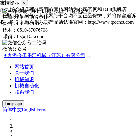
友情提示
×
j9·九游会俱乐部公司官方宣传网站为公司官网和1688旗舰店，
可进行销售询价，其他网络平台均不受正品保护，并将保留追诉
售前：0510-87061341
权，购j9·九游会俱乐部产品请认准官网：http://www.tpccnet.com
售后：0510-87076718
技术：0510-87076708
邮箱：bk@163.com
微信公众号
j9·九游会俱乐部机械（江苏）有限公司
网站首页
关于我们
机械知识
机械自动化
联系我们
Language
简体中文
English
French