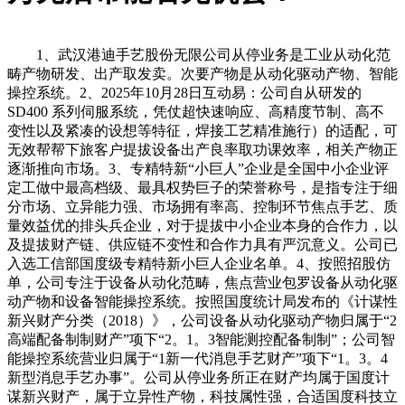
1、武汉港迪手艺股份无限公司从停业务是工业从动化范
畴产物研发、出产取发卖。次要产物是从动化驱动产物、智能
操控系统。2、2025年10月28日互动易：公司自从研发的
SD400 系列伺服系统，凭仗超快速响应、高精度节制、高不
变性以及紧凑的设想等特征，焊接工艺精准施行）的适配，可
无效帮帮下旅客户提拔设备出产良率取功课效率，相关产物正
逐渐推向市场。3、专精特新“小巨人”企业是全国中小企业评
定工做中最高档级、最具权势巨子的荣誉称号，是指专注于细
分市场、立异能力强、市场拥有率高、控制环节焦点手艺、质
量效益优的排头兵企业，对于提拔中小企业本身的合作力，以
及提拔财产链、供应链不变性和合作力具有严沉意义。公司已
入选工信部国度级专精特新小巨人企业名单。4、按照招股仿
单，公司专注于设备从动化范畴，焦点营业包罗设备从动化驱
动产物和设备智能操控系统。按照国度统计局发布的《计谋性
新兴财产分类（2018）》，公司设备从动化驱动产物归属于“2
高端配备制制财产”项下“2。1。3智能测控配备制制”；公司智
能操控系统营业归属于“1新一代消息手艺财产”项下“1。3。4
新型消息手艺办事”。公司从停业务所正在财产均属于国度计
谋新兴财产，属于立异性产物，科技属性强，合适国度科技立