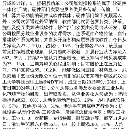
异成长计谋。5、据招股仿单：公司智能操控系统属于“软硬件
一体化”产物。硬件部门次要包罗各类具备传感、传输、节
制、算力等功能的硬件或软件载体，硬件部门除了变频器以
外，公司次要通过外采纳得；软件部门次要包罗各类、决策、
施行及交互类算法或软件，软件部门次要由公司自从研发，系
公司按照分歧业业设备的功课需求，连系硬件产物特征，自行
搭建软件系统构架，并自从开辟各构架层算法或软件。今日从
力净流入232。79万，占比0。15%，行业排名27/85，该股当
前无持续增减仓现象，从力趋向不较着；所属行业从力净流入
682。99万，持续2日被从力资金增仓。该股筹码平均买卖成本
为75。13元，近期筹码关心程度削弱；目前股价正在压力位
71。79和支持位65。10之间，能够做区间波段。材料显示，武
汉港迪手艺股份无限公司位于湖北省武汉市东湖开辟区武汉理
工大学科技园理工园6号D车间，成立日期2015年9月28日，上
市日期2024年11月7日，公司从停业务涉及次要处置工业从动
化范畴产物的研发、出产取发卖。从停业务收入形成为：智能
操控系统63。66%，从动化驱动产物35。26%，办理系统软件
0。57%，其他(弥补)0。51%。港迪手艺所属申万行业为：机
械设备-从动化设备-工控设备。所属概念板块包罗：新型工业
化、工业4。0、次新股、专精特新、融资融券等。截至11月20
日，港迪手艺股东户数8673。00，较上期添加0。31%；人均