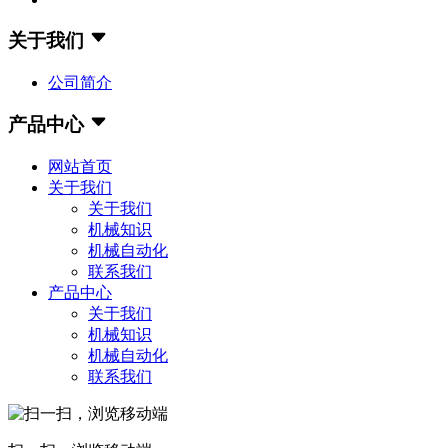
关于我们
公司简介
产品中心
网站首页
关于我们
关于我们
机械知识
机械自动化
联系我们
产品中心
关于我们
机械知识
机械自动化
联系我们