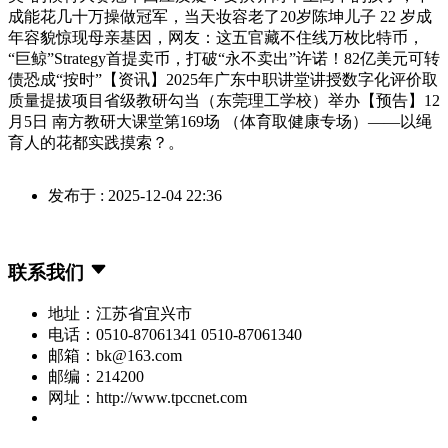
成能花几十万操做冠军，当天妆容老了20岁陈坤儿子 22 岁成
年容貌惊现母亲基因，网友：这五官藏不住线万枚比特币，
“巨鲸”Strategy首提卖币，打破“永不卖出”许诺！82亿美元可转
债恐成“按时”【资讯】2025年广东中职讲堂讲授数字化评价取
质量提拔项目省级教研勾当（东莞理工学校）举办【预告】12
月5日 南方教研大课堂第169场 （体育取健康专场）——以绳
育人的花都实践摸索？。
发布于 : 2025-12-04 22:36
联系我们
地址：江苏省宜兴市
电话：0510-87061341 0510-87061340
邮箱：bk@163.com
邮编：214200
网址：http://www.tpccnet.com