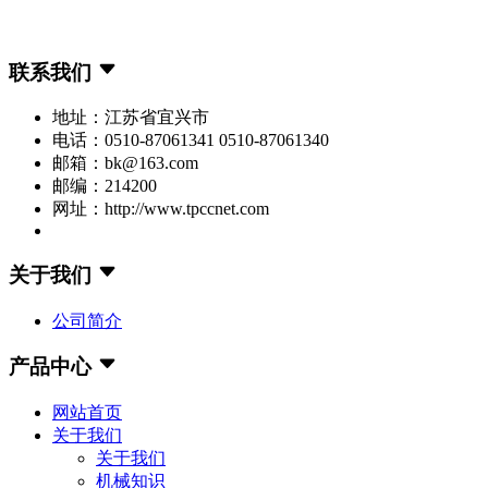
联系我们
地址：江苏省宜兴市
电话：0510-87061341 0510-87061340
邮箱：bk@163.com
邮编：214200
网址：http://www.tpccnet.com
关于我们
公司简介
产品中心
网站首页
关于我们
关于我们
机械知识