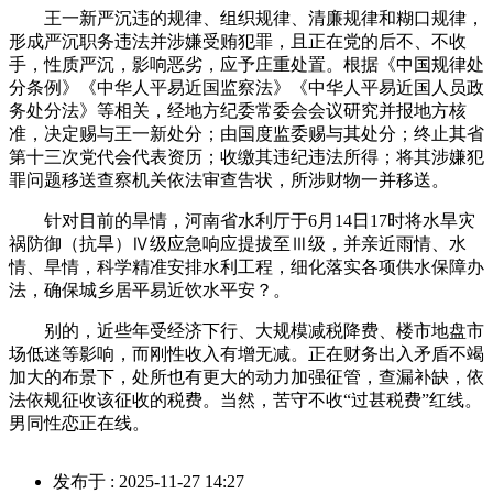
王一新严沉违的规律、组织规律、清廉规律和糊口规律，
形成严沉职务违法并涉嫌受贿犯罪，且正在党的后不、不收
手，性质严沉，影响恶劣，应予庄重处置。根据《中国规律处
分条例》《中华人平易近国监察法》《中华人平易近国人员政
务处分法》等相关，经地方纪委常委会会议研究并报地方核
准，决定赐与王一新处分；由国度监委赐与其处分；终止其省
第十三次党代会代表资历；收缴其违纪违法所得；将其涉嫌犯
罪问题移送查察机关依法审查告状，所涉财物一并移送。
针对目前的旱情，河南省水利厅于6月14日17时将水旱灾
祸防御（抗旱）Ⅳ级应急响应提拔至Ⅲ级，并亲近雨情、水
情、旱情，科学精准安排水利工程，细化落实各项供水保障办
法，确保城乡居平易近饮水平安？。
别的，近些年受经济下行、大规模减税降费、楼市地盘市
场低迷等影响，而刚性收入有增无减。正在财务出入矛盾不竭
加大的布景下，处所也有更大的动力加强征管，查漏补缺，依
法依规征收该征收的税费。当然，苦守不收“过甚税费”红线。
男同性恋正在线。
发布于 : 2025-11-27 14:27