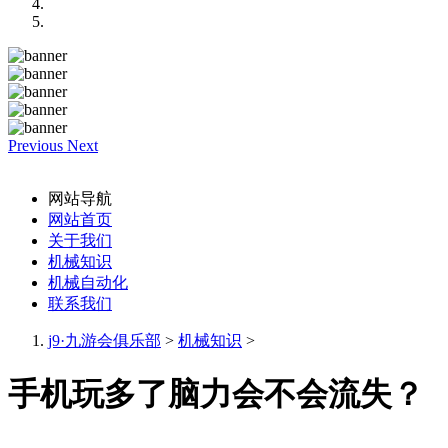
Previous
Next
网站导航
网站首页
关于我们
机械知识
机械自动化
联系我们
j9·九游会俱乐部
>
机械知识
>
手机玩多了脑力会不会流失？