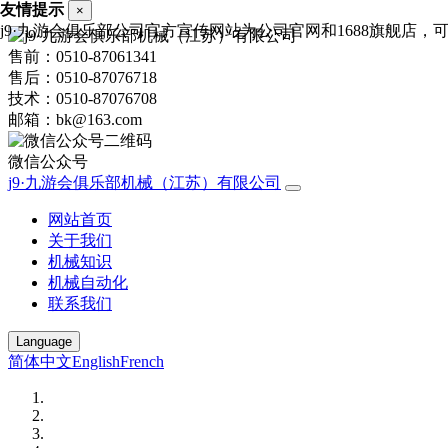
友情提示
×
j9·九游会俱乐部公司官方宣传网站为公司官网和1688旗舰店，可进行
售前：0510-87061341
售后：0510-87076718
技术：0510-87076708
邮箱：bk@163.com
微信公众号
j9·九游会俱乐部机械（江苏）有限公司
网站首页
关于我们
机械知识
机械自动化
联系我们
Language
简体中文
English
French