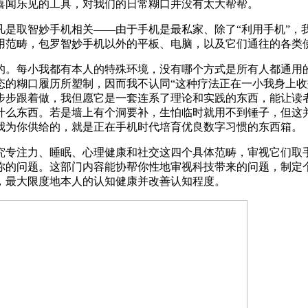
喜闻乐见的工具，对我们的日常糊口并没有太大帮帮。
智妙手机相关——由于手机是最私家、除了“利用手机”，我正在
用范畴，包罗智妙手机以外的平板、电脑，以及它们通往的各类
。每小我都有本人的特殊环境，没有哪个方式是所有人都通用的
态的糊口履历所塑制，因而我不认同“这种疗法正在一小我身上收
步步跟着做，我但愿它是一套连系了理论和实践的东西，能让读
什么东西。若是墙上有个洞要补，生怕临时就用不到锤子，但这
我为你供给的，就是正在手机时代培育优良数字习惯的东西箱。
专注力、睡眠、心理健康和社交这四个具体范畴，审视它们取手
你的问题。这部门内容能协帮你性地审视科技带来的问题，制定
，最大限度地本人的认知健康并改善认知程度。