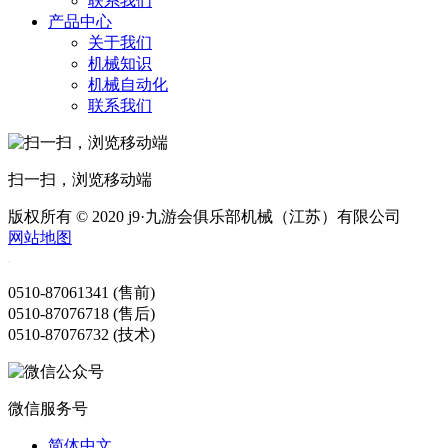
联系我们
产品中心
关于我们
机械知识
机械自动化
联系我们
扫一扫，浏览移动端
版权所有 © 2020 j9·九游会俱乐部机械（江苏）有限公司
网站地图
0510-87061341 (售前)
0510-87076718 (售后)
0510-87076732 (技术)
微信服务号
简体中文