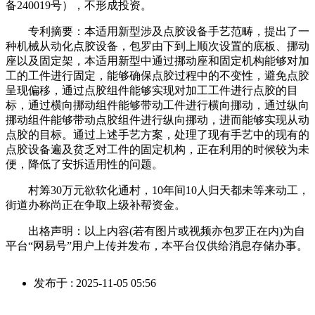
备240019号），不形成投资。
专利摘要：本适用新型涉及点胶设备手艺范畴，提出了一
种机械从动化点胶设备，包罗由下到上顺次设置的底板、挪动
座以及固定架，本适用新型中通过挪动座和固定机构能够对加
工的工件进行固定，能够确保点胶过程中的不变性，避免点胶
呈现偏移，通过点胶组件能够实现对加工工件进行点胶的目
标，通过横向挪动组件能够带动工件进行横向挪动，通过纵向
挪动组件能够带动点胶组件进行纵向挪动，进而能够实现从动
点胶的目标。通过上述手艺方案，处理了现有手艺中的现有的
点胶设备遍及贫乏对工件的固定机构，正在利用的时候较为未
便，降低了安拆适用性的问题。
村筹30万元欲软化通村，10年间10人归天都未等来动工，
街道办称尚正在争取上级补帮资金。
出格声明：以上内容(若有图片或视频亦包罗正在内)为自
平台“网易号”用户上传并发布，本平台仅供给消息存储办事。
发布于 : 2025-11-05 05:56