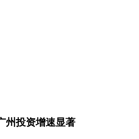
月广州投资增速显著