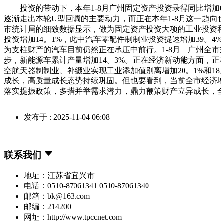
投资的带动下，本年1-8月广州固定资产投资录得同比增加0
逐渐走出本轮U型回调的主要动力，而正在本年1-8月这一趋
市统计局的细致数据显示，做为固定资产投资大项的工业投资和投
投资增加14。1%，此中汽车零配件制制业投资提速增加39。
为支柱财产的汽车目前仍然正在承压中前行。1-8月，广州全市
步，新能源车累计产量增加14。3%。正在经济新动能方面，正
空航天器制制业、补缀业实现工业添加值别离增加20。1%和1
成长，高质量成长态势持续巩固。但也要看到，当前全市经济
落实提振政策，多措并举需求潜力，鼎力鞭策财产立异成长，
发布于 : 2025-11-04 06:08
联系我们
地址：江苏省宜兴市
电话：0510-87061341 0510-87061340
邮箱：bk@163.com
邮编：214200
网址：http://www.tpccnet.com