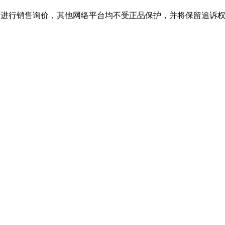
销售询价，其他网络平台均不受正品保护，并将保留追诉权，购j9·九游会