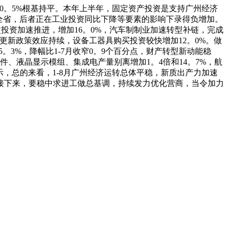
0。5%根基持平。本年上半年，固定资产投资是支持广州经济
于全省，后者正在工业投资同比下降等要素的影响下录得负增加。
改投资加速推进，增加16。0%，汽车制制业加速转型补链，完成
备更新政策效应持续，设备工器具购买投资较快增加12。0%。做
3%，降幅比1-7月收窄0。9个百分点，财产转型新动能稳
件、液晶显示模组、集成电产量别离增加1。4倍和14。7%，航
示，总的来看，1-8月广州经济运转总体平稳，新质出产力加速
接下来，要稳中求进工做总基调，持续发力优化营商，当令加力