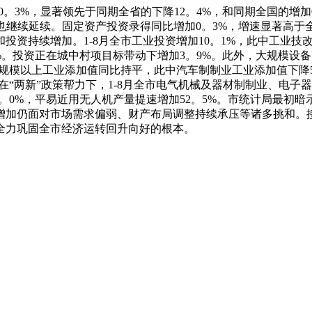
。3%，显著领先于同期全省的下降12。4%，和同期全国的增加
向也继续延续。固定资产投资录得同比增加0。3%，增速显著高
资持续增加。1-8月全市工业投资增加10。1%，此中工业技
4%。投资正在城中村项目标带动下增加3。9%。此外，大规模设
规模以上工业添加值同比持平，此中汽车制制业工业添加值下降5。
在“两新”政策帮力下，1-8月全市电气机械及器材制制业、电子器
8。0%，平易近用无人机产量提速增加52。5%。市统计局最初暗
增加仍面对市场需求偏弱、财产布局调整持续承压等诸多挑和。
全力巩固全市经济运转回升向好的根本。