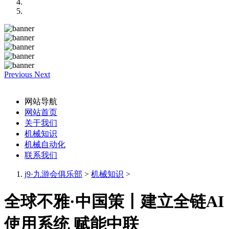
Previous
Next
网站导航
网站首页
关于我们
机械知识
机械自动化
联系我们
j9·九游会俱乐部
>
机械知识
>
全球不雅·中国策丨建立全链AI
使用系统 赋能中联