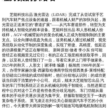
芝能科技出品 激光雷达（LiDAR）完成了从尝试室手艺
到汽车财产焦点设备的逾越，跟着机械人财产的加快兴起，激
光雷达正送来它的“赛道扩展”——从汽车赛道部件，转型为支
持机械人智能化的根本设备。芝能科技出品 和人形机械人纷
歧样，AGV+机械臂如许的复合机械人正成为智能制制的主要
支点。以全向挪动底盘为焦点，这类机械人通过机械臂、视觉
系统取从动化节制的深度集成，实现了矫捷、高精度、低延迟
的功课模量产还正在黎明前。 新眸原创·做者 李小东 你可能
曾经正在视频里见过它们：有的正在工场里精准抓取零件，回
身，以至有人曾经预订了一台，等着它来岁上门帮手做家务。
2025年的秋天，人形文｜谢泽锋 编纂｜杨旭然 1986年的某一
天，办理学家赫尔曼·西蒙取哈佛商学院传授西奥多·莱维特配
合切磋出口持续的成功经验时，他们分歧地认识到：的成功更
该当归因于浩繁的中小公司。 此后，颠末大芝能智芯出品 汽
车的车门节制系统正正在从机械化到电子智能化，当然进展过
程中公共对这个工作是有些各类分歧见地的。 车门功能从最
根本的手动开关逐步演进为集平安、舒服取智能交互于一体的
复杂电子系统。 英飞凌正在列位关心新能源汽车手艺的小伙
伴们，今天要带大师深切拆解一项可能改写电驱电机制制法则