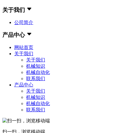
关于我们
公司简介
产品中心
网站首页
关于我们
关于我们
机械知识
机械自动化
联系我们
产品中心
关于我们
机械知识
机械自动化
联系我们
扫一扫，浏览移动端