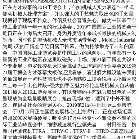
Schmalz和韩华协做机械人HCR-12的货箱托盘化处理方案等。
正在方才竣事的2019工博会上，仙知机械人实力表态“一坐式
挪动机械人处理方案”，并以强大的手艺魅力取出色的手艺呈
现博得了现场不雅众、伴侣及社会普遍关心。做为中国甚至全
球工业范畴一年一度的行业嘉会，2019中国国际工业博览会于
近日正在上海昌大召开。身为丹麦近年来成长最快的机械人制
制商，同时也是挪动机械人全球市场带领者，Mobile Industrial
为期5天的工博会于近日落下帷幕。做为持续举办了21年的嘉
会，中国国际工业博览会是中国工业的风向标，每年都有一多
量新的工业产物正在这里取碰头，市场。第21届工博会共设9
个专业展，包罗数控机床取金属做为工控届的行业嘉会2019第
21届工博会方才落幕大概你还没看够、看过瘾大概没能来我们
的仙知展台一览科技前沿也不必抱憾取工博会说再见小编为您
奉上每一个出色片段~强大的手艺魅力冷艳全场机械人自从仙
知机械人2019工博会展台，其以奇特的手艺魅力取出色的手艺
呈现成为全场最吸睛展台，抢占现场C位，遭到了中外不雅
众、伴侣及社会的普遍关心。2019第21届中国国际工业博览
会，于9月17日正在国度会展核心(上海)举行。正在这场汇聚
跨越2600家展商参展，吸引逾17万中外专业不雅众参不雅的国
际工业范畴嘉会中，细密减速机行业领先者——村田细密，携
新时代减速机TTRA，TTRV-C，TTRV-E，TTRD-C表态现场
亚太地域规模最大、影响力最深远的工业类展会——2019中国