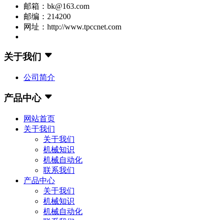
邮箱：bk@163.com
邮编：214200
网址：http://www.tpccnet.com
关于我们
公司简介
产品中心
网站首页
关于我们
关于我们
机械知识
机械自动化
联系我们
产品中心
关于我们
机械知识
机械自动化