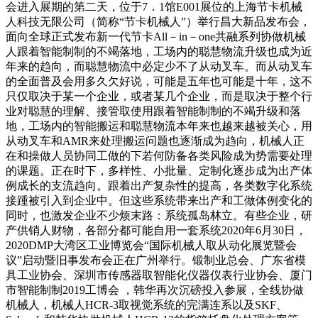
会进入展期的第二天，位于7．1馆E001展位的上海节卡机械
人科技无限公司（简称“节卡机械人”）举行昌大新品发布会，
面向全球正式发布新一代节卡All－in－one共融系列协做机械
人跟着智能制制的不竭落地，工场内的聪慧物流升级也成为近
年来的趋向，而聪慧物流中必定少不了从动叉车。而从动叉车
的全面普及会用多久欠好说，可能是五年也可能是十年，这不
只仅取决于某一个企业，或者某几个企业，而是取决于整个行
业对聪慧的理解、接管取使用跟着智能制制的不竭升级和落
地，工场内的智能搬运和聪慧物流本年来也越来越被关心，用
从动叉车和AMR来处理搬运问题也逐渐成为趋向，机械人正
在和操做人员协同工做的下若何防备各类风险成为势需要处理
的课题。正在时下，多样性、小批量、定制化逐步成为出产体
例成长的支流趋向。跟着出产复杂性的提高，各类数字化系统
接踵被引入到企业中。但这些系统带来出产和工做体例变化的
同时，也激发企业不少烦末路：系统孤岛林立。有些企业，研
产供销人财物，各部分都可能自用一套系统2020年6月30日，
2020DMP大湾区工业博览会“国际机械人取从动化展览暨会
议”启动暨旧事发布会正在广州举行。锻制业总会、广东省模
具工业协会、深圳市传感器取智能化仪器仪表行业协会、厦门
市智能制制2019工博会 ，韩华再次沉磅投入参展，全线协做
机械人，机械人HCR-3取视觉系统的完满连系以及SKF、