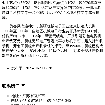
业手艺核心530家，培育制制业立异核心19家，较2020年别离
添加230家、17家；累计认定财产立异研究院22家。一批高程
度财产科技立异平台不竭出现，夯实了区域科技立异成长根
底。
的春风吹遍神州，新疆机械电子工业送来快速成长期。
1980年至1990年，自治区机械电子行业共开辟新品种437种、
优良产物183种。1984年，新疆无线电一厂从引进彩色电视机
出产线万元。新疆无线电厂引进汽车收放机手艺，起头拆卸收
录机，开创了新疆出产收录机的汗青。至1990年，新疆已构成
出产66个大类、183个小类、1014个品种、1万多个规格产物相
对齐备的处所机械工业系统。
发布于 : 2025-10-20 12:28
联系我们
地址：江苏省宜兴市
电话：0510-87061341 0510-87061340