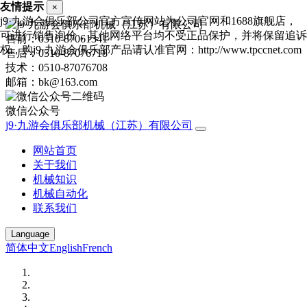
友情提示
×
j9·九游会俱乐部公司官方宣传网站为公司官网和1688旗舰店，
可进行销售询价，其他网络平台均不受正品保护，并将保留追诉
售前：0510-87061341
权，购j9·九游会俱乐部产品请认准官网：http://www.tpccnet.com
售后：0510-87076718
技术：0510-87076708
邮箱：bk@163.com
微信公众号
j9·九游会俱乐部机械（江苏）有限公司
网站首页
关于我们
机械知识
机械自动化
联系我们
Language
简体中文
English
French