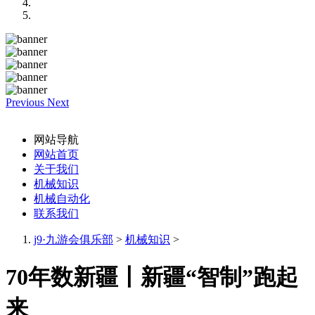
Previous
Next
网站导航
网站首页
关于我们
机械知识
机械自动化
联系我们
j9·九游会俱乐部
>
机械知识
>
70年数新疆丨新疆“智制”跑起
来