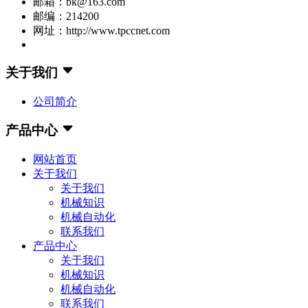
邮箱：bk@163.com
邮编：214200
网址：http://www.tpccnet.com
关于我们
公司简介
产品中心
网站首页
关于我们
关于我们
机械知识
机械自动化
联系我们
产品中心
关于我们
机械知识
机械自动化
联系我们