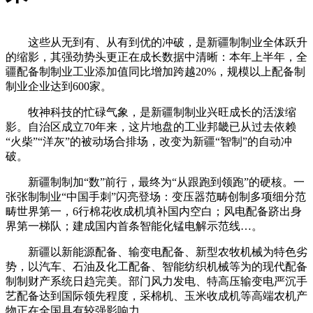
这些从无到有、从有到优的冲破，是新疆制制业全体跃升
的缩影，其强劲势头更正在成长数据中清晰：本年上半年，全
疆配备制制业工业添加值同比增加跨越20%，规模以上配备制
制业企业达到600家。
牧神科技的忙碌气象，是新疆制制业兴旺成长的活泼缩
影。自治区成立70年来，这片地盘的工业邦畿已从过去依赖
“火柴”“洋灰”的被动场合排场，改变为新疆“智制”的自动冲
破。
新疆制制加“数”前行，最终为“从跟跑到领跑”的硬核。一
张张制制业“中国手刺”闪亮登场：变压器范畴创制多项细分范
畴世界第一，6行棉花收成机填补国内空白；风电配备跻出身
界第一梯队；建成国内首条智能化锰电解示范线…。
新疆以新能源配备、输变电配备、新型农牧机械为特色劣
势，以汽车、石油及化工配备、智能纺织机械等为的现代配备
制制财产系统日趋完美。部门风力发电、特高压输变电严沉手
艺配备达到国际领先程度，采棉机、玉米收成机等高端农机产
物正在全国具有较强影响力。