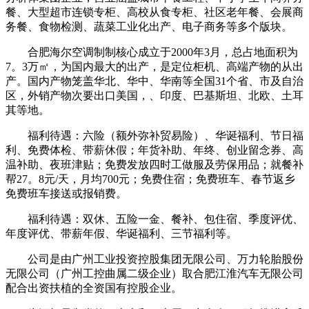
餐、大型超市连锁专柜、高校从食专柜、社区老年餐、会展商
务餐、食物检测、蔬菜工业化出产、电子商务等多个版块。
合肥海尔空调制制核心成立于2000年3月，总占地面积为
7。3万㎡，为国内最大的出产，是定位柜机、高端产物的从出
产。国内产物笼盖华北、华中、华南等全国31个省、市及自治
区，外销产物次要出口美国，、印度、巴基斯坦、北欧、土耳
其等地。
福利待遇：六险（额外弥补贸易险）、华诞福利、节日福
利、免费体检、带薪休假；年货补助、年终、创业留念券、高
温补助、夜班津贴；免费发放四时工做服及劳保用品；就餐补
帮27。8元/天，月均700元；免费住宿；免费班车、春节返乡
免费班车接送或报销费。
福利待遇：双休、五险一金、餐补、包住宿、季度评优、
年度评优、带薪年假、华诞福利、三节福利等。
公司是由广州工业投资控股集团无限公司、万力轮胎股份
无限公司（广州工控曲属二级企业）取合肥江淮汽车无限公司
配合出资扶植的全资国有控股企业。