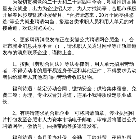
为深切贯彻党的二十大和二十届四中全会，积极推进高质
量充实就业，出力为企业招人才、为人才找岗亭，合肥市积极
开展春风步履暨就业援帮月、“合肥请您来，20万个岗亭供您
选”等公共就业聘请勾当，搭建各类求职人员和用人单元的对
接通道，欢送浏览关心。
3。更多聘请消息发布正在安徽公共聘请网合肥坐（、合
肥市就业消息共享平台（），请求职人员通过网坐等正轨渠道
发布的消息联系企业，谨防上当。
1。按照《劳动合同法》等法令律例，用人单元招用劳动
者，不得劳动者的居平易近身份证和其他证件，不得要求劳动
者供给或者以其他表面向劳动者收取财物。
福利待遇：签定劳动合同，缴纳安全；供给集体宿舍、免
费三餐；办理、专业双晋升通道，连系小我特质设定职业成
长。
2。有聘请需求的合肥企业，可将聘请简章、停业执照图
片打包发至合肥市人力资本市场电子邮箱，审核后将通过公共
聘请网坐、微信号、曲播带岗等多渠道发布。
福利待遇：当月采办社保、全勤、工龄补帮、夜班补帮、