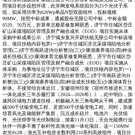
照项目初步设想环境，此并网发电系统拟分为25个光伏子系
统，拟采用功率为620Wp单晶N型双面组件，投标规模
90MW。按照中标成果，通威股份无限公司中标，中标金额
6529。50万元，折算单北极星修复网获悉，济宁市任城区岱庄
矿山采煤塌陷区管理及财产融合成长（EOD）项目实施从体
采购中标成果公示，济宁城乡复兴开辟扶植无限公司中标该项
目。项目扶植内容包罗(一)济宁市任城区济北采煤塌陷地分析
管理(二)济宁市南跃进沟分析整治(三)少康湖康养项目(四)种业
成长扶植(五)少康湖体育北极星修复网获悉，济宁市任城区岱
庄矿山采煤塌陷区管理及财产融合成长（EOD）项目实施从
体采购，办事地址位于济宁市任城区，项目扶植内容包罗(一)
济宁市任城区济北采煤塌陷地分析管理(二)济宁市南跃进沟分
析整治(三)少康湖康养项目(四)种业成长扶植(五)少康湖体育分
析体。不接管结合体近日，安徽宿州印发《宿州市推进长三角
一体化成长三年步履打算（2024—2026年）》，此中明白，加
速跨区域电力通道扶植，积极融入长三角电网从干网，建成萧
砀500千伏输变电工程、灵泗500千伏输变电工程。同时，加速
培育风光及储能财产集群，沉点成长硅片、电池片、光伏组
件、光伏焊带等光伏制制业，摸索11月13日，天合光能携行业
伙伴一同参不雅了标杆性农渔光储一体化项目。这一150MW
农光#x2B；渔光互补电坐全数利用210系列高效组件，项目分