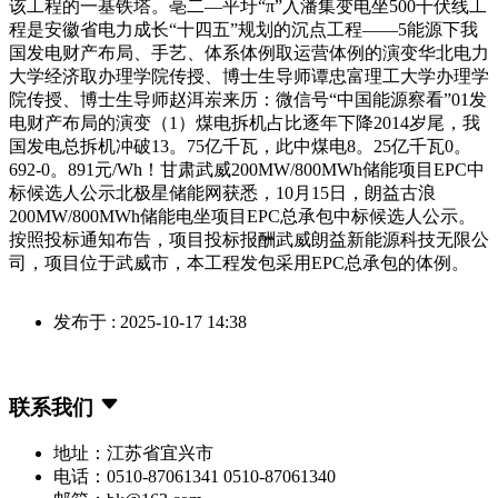
该工程的一基铁塔。亳二—平圩“π”入潘集变电坐500千伏线工
程是安徽省电力成长“十四五”规划的沉点工程——5能源下我
国发电财产布局、手艺、体系体例取运营体例的演变华北电力
大学经济取办理学院传授、博士生导师谭忠富理工大学办理学
院传授、博士生导师赵洱岽来历：微信号“中国能源察看”01发
电财产布局的演变（1）煤电拆机占比逐年下降2014岁尾，我
国发电总拆机冲破13。75亿千瓦，此中煤电8。25亿千瓦0。
692-0。891元/Wh！甘肃武威200MW/800MWh储能项目EPC中
标候选人公示北极星储能网获悉，10月15日，朗益古浪
200MW/800MWh储能电坐项目EPC总承包中标候选人公示。
按照投标通知布告，项目投标报酬武威朗益新能源科技无限公
司，项目位于武威市，本工程发包采用EPC总承包的体例。
发布于 : 2025-10-17 14:38
联系我们
地址：江苏省宜兴市
电话：0510-87061341 0510-87061340