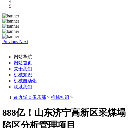
Previous
Next
网站导航
网站首页
关于我们
机械知识
机械自动化
联系我们
j9·九游会俱乐部
>
机械知识
>
888亿！山东济宁高新区采煤塌
陷区分析管理项目