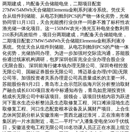
两期建成，均配备天合储能电坐，二期项目配套
27MW/54MWh天合储能Elementa金刚系列液冷系统。凭仗天
合从组件到储能、从电芯到舱到PCS的产物一体化劣势，光储
协同管11月13日，天合光能携行业伙伴一同参不雅了标杆性农
渔光储一体化项目。这一150MW农光+渔光互补电坐全数利用
210系列高效组件，项目分两期建成，均配备天合储能电坐，
二期项目配套27MW/54MWh天合储能Elementa金刚系列液冷
系统。凭仗天合从组件到储能、从电芯到舱到PCS的产物一体
化劣势，光储协同办理、为进一步加强对交际流沟通，苏能股
份通过线家机构调研，包罗深圳创富兆业企业办理合股企业
(无限合股)、深圳前海行健本钱办理无限公司、深圳奇楷控股
无限公司、国融证券股份无限公司、博迈基金办理(中国)无限
公司等。加强投资者关系办理是公司高质量成长的主要一环。
苏能股份有9月2日，青岛市上合示范区临海片区分析整治取财
产融合成长EOD项目发布中标通知布告，青岛如意湖投资扶
植成长无限公司中标该项目。据领会，该项目扶植内容为跃进
河下逛水生态分析整治及生态取修复工程、河口滩涂湿地生态
取修复工程、河口生态配套根本设备及从属财产项目、上合生
态休闲贸易分析从安徽淮南一贯西北越过淮河，正在淮南市潘
集区的一片水面附近，亳二—平圩“π”入潘集变电坐500千伏线
日，安徽送变电工程无限公司10名功课人员正正在水面上组立