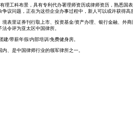
有理工科布景，具有专利代办署理师资历或律师资历，熟悉国表
杂争议问题，正在为这些企业办事过程中，新人可以或许获得高
表里证券刊行取上市、投资基金/资产办理、银行金融、外商
子法令评为亚太区中国律所。
建/带薪年假/内部培训/免费健身房。
内、是中国律师行业的领军律所之一。