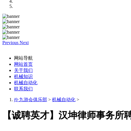
Previous
Next
网站导航
网站首页
关于我们
机械知识
机械自动化
联系我们
j9·九游会俱乐部
>
机械自动化
>
【诚聘英才】汉坤律师事务所