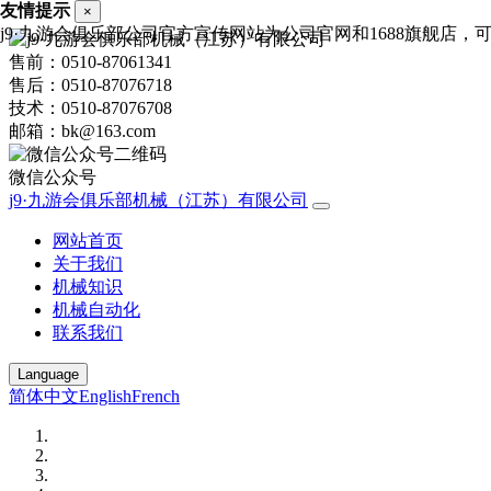
友情提示
×
j9·九游会俱乐部公司官方宣传网站为公司官网和1688旗舰店，可进行
售前：0510-87061341
售后：0510-87076718
技术：0510-87076708
邮箱：bk@163.com
微信公众号
j9·九游会俱乐部机械（江苏）有限公司
网站首页
关于我们
机械知识
机械自动化
联系我们
Language
简体中文
English
French