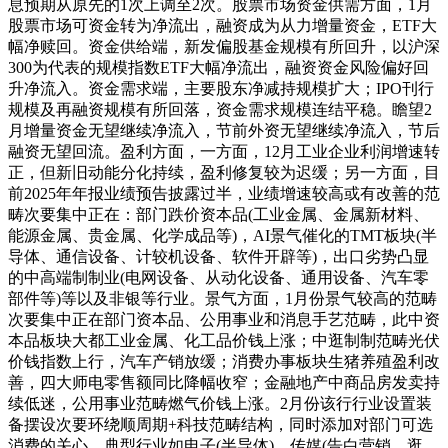
息预期从原先的1次上调至2次。股票市场资金供需方面，1月
股票市场可资金转为净流出，融资成为从力增量资金，ETF大
幅净赎回。资金供给端，新发偏股基金规模有所回升，以沪深
300为代表的规模指数ETF大幅净流出，融资资金风险偏好回
升净流入。资金需求端，主要股东净减持规模扩大；IPO刊行
规模及再融资规模有所回落，资金需求规模连结平稳。瞻望2
月增量资金无望继续净流入，节前外资无望继续净流入，节后
融资无望回流。盈利方面，一方面，12月工业企业利润增速转
正，但新旧动能分化持续，盈利修复较为迟缓；另一方面，目
前2025年年报业绩预告披露过半，业绩增速较高或有改善的范
畴次要集中正在：部门跌价资本品(工业金属、金属新材料、
能源金属、贵金属、化学成品等)，AI景气催化的TMT板块(半
导体、通信设备、计较机设备、软件开辟等)，出口劣势凸显
的中高端制制业(电网设备、从动化设备、通用设备、汽车零
部件等)等以及非银等行业。景气方面，1月份景气较高的范畴
次要集中正在部门资本品、公用事业和消息手艺范畴，此中资
本品板块大都工业金属、化工品价钱上涨；中逛制制范畴光伏
价钱指数上行，汽车产销放缓；消费办事板块生猪养殖盈利改
善，四大师电零售额同比降幅收窄；金融地产中商品房发卖持
续低迷，公用事业范畴燃气价钱上涨。2月份该行行业设置装
备摆设次要环绕顺周期+科技范畴结构，同时添加对部门可选
消费的关心。典型行业如电子(半导体)、传媒(告白营销、逛