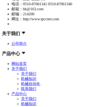
电话：0510-87061341 0510-87061340
邮箱：bk@163.com
邮编：214200
网址：http://www.tpccnet.com
关于我们
公司简介
产品中心
网站首页
关于我们
关于我们
机械知识
机械自动化
联系我们
产品中心
关于我们
机械知识