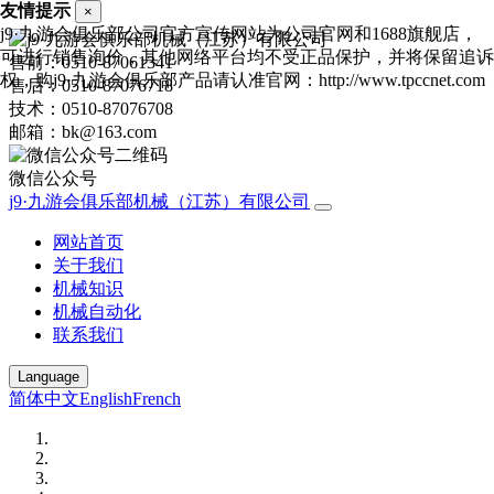
友情提示
×
j9·九游会俱乐部公司官方宣传网站为公司官网和1688旗舰店，
可进行销售询价，其他网络平台均不受正品保护，并将保留追诉
售前：0510-87061341
权，购j9·九游会俱乐部产品请认准官网：http://www.tpccnet.com
售后：0510-87076718
技术：0510-87076708
邮箱：bk@163.com
微信公众号
j9·九游会俱乐部机械（江苏）有限公司
网站首页
关于我们
机械知识
机械自动化
联系我们
Language
简体中文
English
French