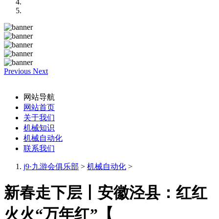
Previous
Next
网站导航
网站首页
关于我们
机械知识
机械自动化
联系我们
j9·九游会俱乐部
>
机械自动化
>
新春走下层丨安徽泾县：红红
火火“万年红”【