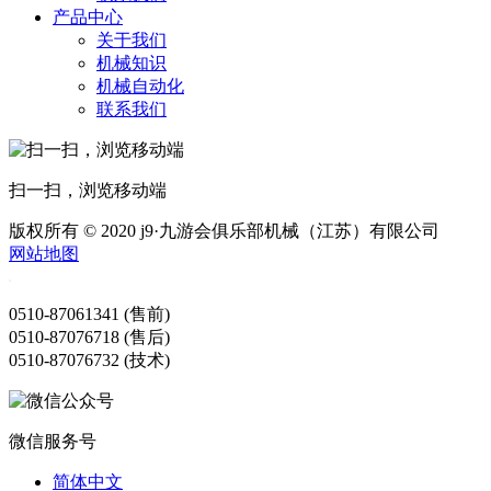
产品中心
关于我们
机械知识
机械自动化
联系我们
扫一扫，浏览移动端
版权所有 © 2020 j9·九游会俱乐部机械（江苏）有限公司
网站地图
0510-87061341 (售前)
0510-87076718 (售后)
0510-87076732 (技术)
微信服务号
简体中文