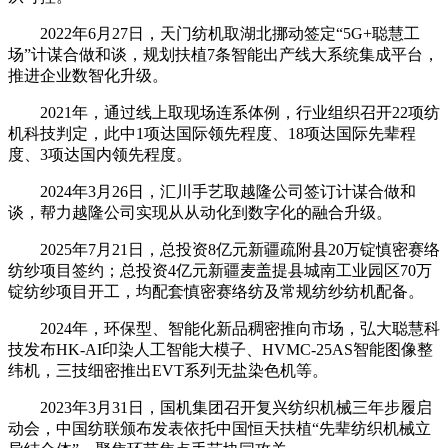
2022年6月27日，天门纺机取湖北挪动签定“5G+聪慧工
场”计谋合做和谈，规划扶植7条智能出产线大系统集成平台，
推进企业数智化升级。
2021年，通过线上取现场连系体例，行业组织召开22项纺
机科技判定，此中1项达国际领先程度、18项达国际先辈程
度、3项达国内领先程度。
2024年3月26日，汇川手艺取越隆公司签订计谋合做和
谈，帮力越隆公司实现从从动化到数字化的融合升级。
2025年7月21日，总投资8亿元新疆疏附县20万锭慎密赛络
纺纱项目签约；总投资4亿元新疆麦盖提县城南工业园区70万
锭纺纱项目开工，均配套慎密赛络纺及常规纺纱纺机配备。
2024年，环保型、智能化新品稠密推向市场，弘大聪慧科
技发布HK-AI印染人工智能大模子、HVMC-25AS智能图像整
纬机，三技细密推出EVT系列无盐染色机等。
2023年3月31日，国机集团召开复兴纺织机械三年步履启
动会，中国纺联颁布发表依托中国恒天扶植“先辈纺织机械立