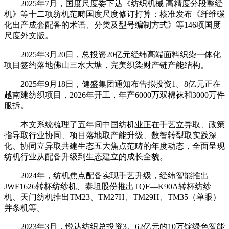
2025年7月，国度尺度委下达《纺织机械 高精度分段整经
机》等十二项纺机范畴国度尺度修订打算；核准发布《纤维碳
化出产成套配备的术语、分类及型号编制方式》等146项国度
尺度外文版。
2025年3月20日，总投资20亿元经纬高端面料织染一体化
项目签约落地佛山三水大塘，完美织染财产链产能结构。
2025年9月18日，健盛集团通知布告拟投资1。8亿元正在
越南建纺织项目，2026年开工，年产6000万双棉袜和3000万件
服拆。
本文系统梳理了五年间中国纺机业正在手艺立异取、政策
指导取行业协同、项目落地取产能升级、数智转型取实践深
化、协同立异取共建生态五大焦点范畴的年度动态，全面呈现
纺机行业从配备升级到生态建立的成长全貌。
2024年，纺机焦点配备实现手艺升级，经纬智能推出
JWF1626转杯纺纱机、泰坦股份推出TQF—K90A转杯纺纱
机、天门纺机推出TM23、TM27H、TM29H、TM35（单眼）
并条机等。
2023年3月，悦达纺织总投资3。62亿元的10万锭绿色智能