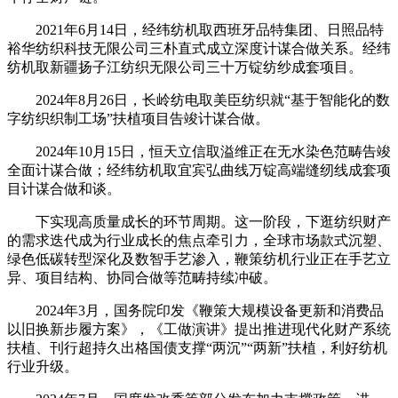
2021年6月14日，经纬纺机取西班牙品特集团、日照品特
裕华纺织科技无限公司三朴直式成立深度计谋合做关系。经纬
纺机取新疆扬子江纺织无限公司三十万锭纺纱成套项目。
2024年8月26日，长岭纺电取美臣纺织就“基于智能化的数
字纺织织制工场”扶植项目告竣计谋合做。
2024年10月15日，恒天立信取溢维正在无水染色范畴告竣
全面计谋合做；经纬纺机取宜宾弘曲线万锭高端缝纫线成套项
目计谋合做和谈。
下实现高质量成长的环节周期。这一阶段，下逛纺织财产
的需求迭代成为行业成长的焦点牵引力，全球市场款式沉塑、
绿色低碳转型深化及数智手艺渗入，鞭策纺机行业正在手艺立
异、项目结构、协同合做等范畴持续冲破。
2024年3月，国务院印发《鞭策大规模设备更新和消费品
以旧换新步履方案》，《工做演讲》提出推进现代化财产系统
扶植、刊行超持久出格国债支撑“两沉”“两新”扶植，利好纺机
行业升级。