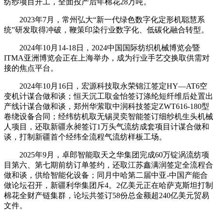
纺纱项目开工，全面投产后年棉花28万吨。
2023年7月，常州弘大“新一代绿色数字化定形机聪慧系
统”研发取得冲破，鞭策印染行业数字化、低碳化融合转型。
2024年10月14-18日，2024中国国际纺织机械博览会暨
ITMA亚洲博览会正在上海举办，成为行业手艺交换取供需对
接的焦点平台。
2024年10月16日，宏源科技取永荣锦江签定HY—AT6空
变机计谋合做和谈；恒天沉工取金怡签订涤纶短纤维后处置出
产线计谋合做和谈，郑州华萦取中润科技签定ZWT616-180型
卷绕设备合同；经纬纺机取无锡灵奕智能签订细纱机生头机械
人项目，还取新疆永昶签订1万头气流纺成套项目计谋合做和
谈，打制新疆首个经纬全流程气流纺样板工场。
2025年9月，卓郎智能取天之华集团完成60万锭涡流纺项
目第六、第七期前纺订单签约，还取江苏鑫满润签定全流程合
做和谈，供给智能化设备；同月中哈第二届中亚-中国产能合
做论坛召开，新疆利华集团斥4。2亿美元正在哈萨克斯坦打制
棉花全财产链集群，论坛共签订58份总金额超240亿美元贸易
文件。