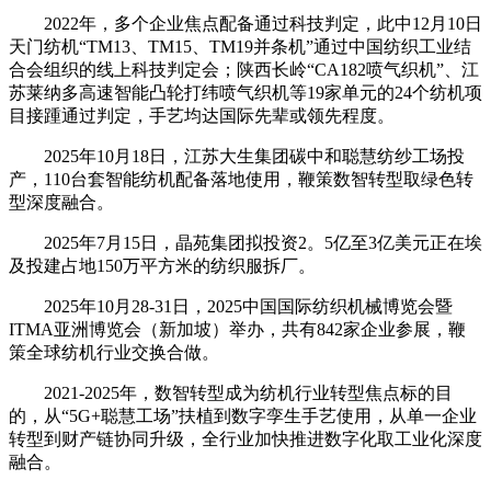
2022年，多个企业焦点配备通过科技判定，此中12月10日
天门纺机“TM13、TM15、TM19并条机”通过中国纺织工业结
合会组织的线上科技判定会；陕西长岭“CA182喷气织机”、江
苏莱纳多高速智能凸轮打纬喷气织机等19家单元的24个纺机项
目接踵通过判定，手艺均达国际先辈或领先程度。
2025年10月18日，江苏大生集团碳中和聪慧纺纱工场投
产，110台套智能纺机配备落地使用，鞭策数智转型取绿色转
型深度融合。
2025年7月15日，晶苑集团拟投资2。5亿至3亿美元正在埃
及投建占地150万平方米的纺织服拆厂。
2025年10月28-31日，2025中国国际纺织机械博览会暨
ITMA亚洲博览会（新加坡）举办，共有842家企业参展，鞭
策全球纺机行业交换合做。
2021-2025年，数智转型成为纺机行业转型焦点标的目
的，从“5G+聪慧工场”扶植到数字孪生手艺使用，从单一企业
转型到财产链协同升级，全行业加快推进数字化取工业化深度
融合。