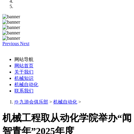
Previous
Next
网站导航
网站首页
关于我们
机械知识
机械自动化
联系我们
j9·九游会俱乐部
>
机械自动化
>
机械工程取从动化学院举办“闻
智青年”2025年度