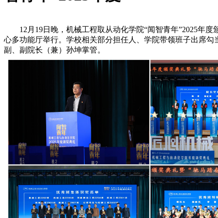
12月19日晚，机械工程取从动化学院“闻智青年”2025年
心多功能厅举行。学校相关部分担任人、学院带领班子出席勾
副、副院长（兼）孙坤掌管。