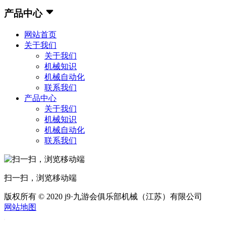
产品中心
网站首页
关于我们
关于我们
机械知识
机械自动化
联系我们
产品中心
关于我们
机械知识
机械自动化
联系我们
扫一扫，浏览移动端
版权所有 © 2020 j9·九游会俱乐部机械（江苏）有限公司
网站地图