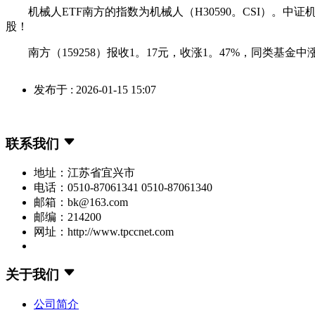
机械人ETF南方的指数为机械人（H30590。CSI）。
股！
南方（159258）报收1。17元，收涨1。47%，同类基金中
发布于 : 2026-01-15 15:07
联系我们
地址：江苏省宜兴市
电话：0510-87061341 0510-87061340
邮箱：bk@163.com
邮编：214200
网址：http://www.tpccnet.com
关于我们
公司简介