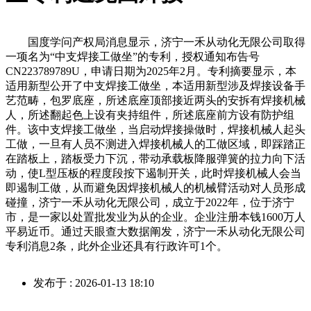
国度学问产权局消息显示，济宁一禾从动化无限公司取得
一项名为“中支焊接工做坐”的专利，授权通知布告号
CN223789789U，申请日期为2025年2月。专利摘要显示，本
适用新型公开了中支焊接工做坐，本适用新型涉及焊接设备手
艺范畴，包罗底座，所述底座顶部接近两头的安拆有焊接机械
人，所述翻起色上设有夹持组件，所述底座前方设有防护组
件。该中支焊接工做坐，当启动焊接操做时，焊接机械人起头
工做，一旦有人员不测进入焊接机械人的工做区域，即踩踏正
在踏板上，踏板受力下沉，带动承载板降服弹簧的拉力向下活
动，使L型压板的程度段按下遏制开关，此时焊接机械人会当
即遏制工做，从而避免因焊接机械人的机械臂活动对人员形成
碰撞，济宁一禾从动化无限公司，成立于2022年，位于济宁
市，是一家以处置批发业为从的企业。企业注册本钱1600万人
平易近币。通过天眼查大数据阐发，济宁一禾从动化无限公司
专利消息2条，此外企业还具有行政许可1个。
发布于 : 2026-01-13 18:10