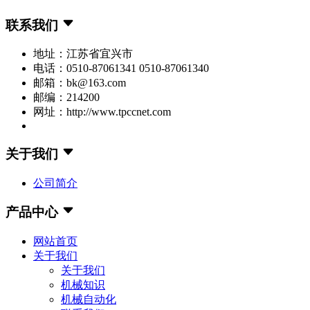
联系我们
地址：江苏省宜兴市
电话：0510-87061341 0510-87061340
邮箱：bk@163.com
邮编：214200
网址：http://www.tpccnet.com
关于我们
公司简介
产品中心
网站首页
关于我们
关于我们
机械知识
机械自动化