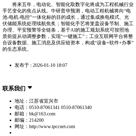
将来五年，电动化、智能化取数字化将成为工程机械行业
手艺变化的焦点从线。中研普华预测，电动工程机械将向“电
池-电机-电控”一体化标的目的成长，通过集成换电模式、光
伏储能系统处理续航焦炙；智能化手艺将笼盖设备节制、施工
办理、平安预警等全链条，基于AI的施工规划系统可按照地
质前提从动调整参数，实现“一键施工”；工业互联网平台将整
合设备数据、施工消息及供应链资本，构成“设备+软件+办事”
的生态系统。
发布于 : 2026-01-10 18:07
联系我们
地址：江苏省宜兴市
电话：0510-87061341 0510-87061340
邮箱：bk@163.com
邮编：214200
网址：http://www.tpccnet.com