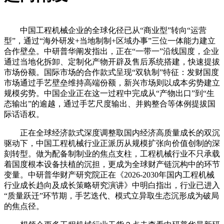
中国工程机械企业的全球化径已从“商业型”转向“运营
型”，通过“海外研发+当地制制+区域办事”三位一体能力建立
合作壁垒。中研普华阐发指出，正在“一带一”沿线国度，企业
通过当地化拆卸、定制化产物开辟及售后系统搭建，快速提拔
市场份额。国际市场的合作款式呈现“双轨制”特征：发财国度
市场通过手艺壁垒维持高端份额，新兴市场则以成本劣势建立
规模劣势。中国企业正在这一过程中完成从“产物出口”到“生
态输出”的逾越，通过手艺尺度输出、并购整合等体例提拔国
际话语权。
正在全球经济款式深度调整取国内经济高质量成长的双沉
驱动下，中国工程机械行业正派历从规模扩张向价值创制的深
刻转型。做为配备制制业的焦点支柱，工程机械行业不只承载
着国度根本设备扶植的沉担，更成为全球财产链沉构中的环节
变量。中研普华财产研究院正在《2026-2030年国内工程机械
行业成长趋向及成长策略研究演讲》中明白指出，行业已进入
“质量跃迁”环节期，手艺迭代、模式立异取生态沉形成为破局
的焦点径。