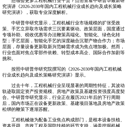
想领会更多工程机械行业干货？点击查看中研普华最新研
究演讲《2026-2030年国内工程机械行业成长趋向及成长策略
研究演讲》，获取专业深度解析。
中研普华研究显示，工程机械行业市场规模的扩张受政
策、手艺立异取市场需求三沉要素驱动。政策层面，国度通过
专项补助、税收优惠等办法鞭策高端化、智能化、绿色化转
型；手艺层面，智能化手艺的深度融合沉塑产物合作力；市场
层面，存量设备更新取新兴范畴需求成为焦点增加极。然而，
行业也面对焦点零部件依赖、转型成本高企、国际合作加剧等
挑和。
按照中研普华研究院撰写的《2026-2030年国内工程机械
行业成长趋向及成长策略研究演讲》显示。
过去十年，工程机械行业呈现显著的周期性特征，其波动
轨迹取固定资产投资规模、房地产政策及基建投资强度高度契
合。中研普华研究显示，行业正在履历2021年后的下行周期
后，国内市场正在设备更新政策、基建项目落地及房地产政策
松绑的鞭策下逐渐苏醒。
工程机械做为配备工业焦点构成部门，是根本设备扶植、
资本开辟、市政工程及国防扶植的环节支持，涵盖挖掘机械、